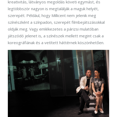
kreativitás, látványos megoldás követi egymást, és
legtöbbször nagyon is megtalálják a maguk helyét,
szerepét. Például, hogy Millicent nem jelenik meg
színészként a színpadon, szerepét filmbejátszásokkal
oldják meg. Vagy emlékezetes a párizsi mulatóban
játszódó jelenet is, a színészek mellett megint csak a
koreográfiának és a vetített háttérnek köszönhetően.