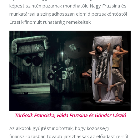
képest szintén pazarnak mondhatók, Nagy Fruzsina és
munkatársai a színpadhosszan elomló perzsaköntöstől
Erzsi kifinomult ruhatáráig remekeltek.
Törőcsik Franciska, Háda Fruzsina és Göndör László
Az alkotók gyűjtést indítottak, hogy közösségi
finanszírozásban tovább játszhassák az előadást (erről