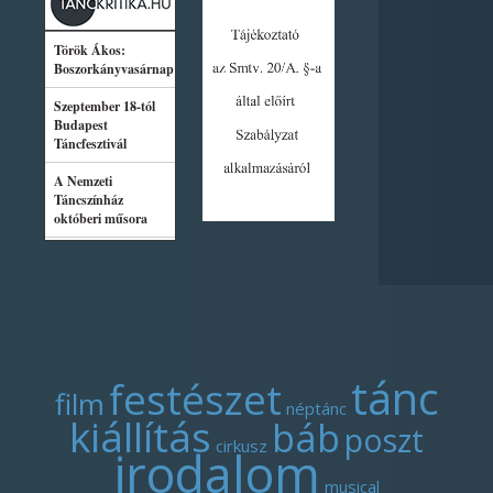
tánc
festészet
film
néptánc
kiállítás
báb
poszt
cirkusz
irodalom
musical