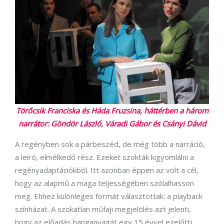
Törőcsik Franciska és Háda Fruzsina, háttérben a három
narrátor: Göndör László, Váradi Gábor és Csányi Dávid
A regényben sok a párbeszéd, de még több a narráció,
a leíró, elmélkedő rész. Ezeket szokták kigyomlálni a
regényadaptációkból. Itt azonban éppen az volt a cél,
hogy az alapmű a maga teljességében szólalhasson
meg. Ehhez különleges formát választottak: a playback
színházat. A szokatlan műfaji megjelölés azt jelenti,
hogy az előadás hanganyagát egy 15 évvel ezelőtti