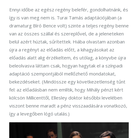
Ennyi időbe az egész regény belefér, gondolhatnánk, és
így is van meg nem is. Turai Tamás adaptációjában (a
dramaturg Bíró Bence volt) szinte a teljes regény benne
van az összes szállal és szereplővel, de a jeleneteken
belül azért húztak, sűrítettek. Hiába olvastam azonban
újra a regényt az előadás előtt, a kihagyásokat az
előadás alatt alig érzékeltem, és utólag, a könyvbe újra
beleolvasva láttam csak, hogyan hagytak el a színpadi
adaptáció szempontjából mellőzhető mondatokat,
bekezdéseket. (Mindössze egy következetlenség tűnt
fel: az előadásban nem említik, hogy Mihály pénzt kért
kölcsön Millicenttől, Ellesley doktor későbbi levelében
viszont benne maradt a pénz visszaadására vonatkozó,
így a levegőben lógó utalás.)