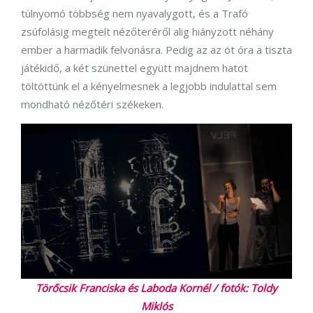
túlnyomó többség nem nyavalygott, és a Trafó
zsúfolásig megtelt nézőteréről alig hiányzott néhány
ember a harmadik felvonásra. Pedig az az öt óra a tiszta
játékidő, a két szünettel együtt majdnem hatot
töltöttünk el a kényelmesnek a legjobb indulattal sem
mondható nézőtéri székeken.
Törőcsik Franciska és Laboda Kornél / fotók: Toldy
Miklós