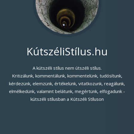
KútszéliStílus.hu
A kútszéli stílus nem útszéli stílus.
Kritizálunk, kommentálunk, kommentelünk, tudósítunk,
kérdezünk, elemzünk, értékelünk, vitatkozunk, reagálunk,
elmélkedünk, valamint belátunk, megértünk, elfogadunk -
kútszéli stílusban a Kútszéli Stíluson