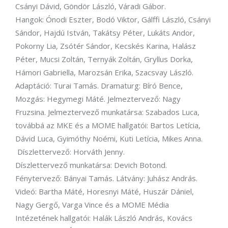
Csányi Dávid, Göndör László, Váradi Gábor.
Hangok: Ónodi Eszter, Bodó Viktor, Gálffi László, Csányi
Sándor, Hajdú István, Takátsy Péter, Lukáts Andor,
Pokorny Lia, Zsótér Sándor, Kecskés Karina, Halász
Péter, Mucsi Zoltán, Ternyák Zoltán, Gryllus Dorka,
Hámori Gabriella, Marozsán Erika, Szacsvay László.
Adaptáció: Turai Tamás. Dramaturg: Bíró Bence,
Mozgás: Hegymegi Máté. Jelmeztervező: Nagy
Fruzsina. Jelmeztervező munkatársa: Szabados Luca,
továbbá az MKE és a MOME hallgatói: Bartos Letícia,
Dávid Luca, Gyimóthy Noémi, Kuti Letícia, Mikes Anna.
Díszlettervező: Horváth Jenny.
Díszlettervező munkatársa: Devich Botond.
Fénytervező: Bányai Tamás. Látvány: Juhász András.
Videó: Bartha Máté, Horesnyi Máté, Huszár Dániel,
Nagy Gergő, Varga Vince és a MOME Média
Intézetének hallgatói: Halák László András, Kovács