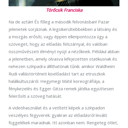
Törőcsik Franciska
Na de aztán! És főleg a második felvonásban! Pazar
jelenetek sorjáznak. A legsikerültebbekben a látvány és
a mozgás erősíti, vagy éppen ellenpontozza úgy a
szöveget, hogy az előadás felszárnyal, és valóban
összművészeti élményt nyújt a nézőknek. Például abban
a jelenetben, amely olvasva kifejezetten statikusnak és
nehezen színpadra állíthatónak tűnik: amikor Waldheim
Rudi vallástörténeti kiselőadást tart az etruszkok
halálkultuszáról. Hegymegi Máté koreográfiája, a
fénykezelés és Egger Géza remek játéka együttesen
felerősíti a szöveg hatását.
A videóhasználat és a vetített képek a színpadon
veszélyes fegyverek: gyakran az előadásról leváló
függelékek maradnak. Itt azonban nem. Rengeteg ötlet,