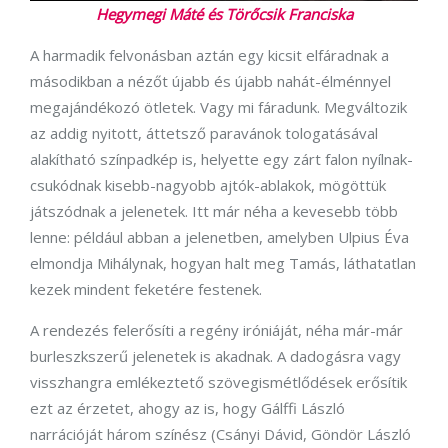
Hegymegi Máté és Törőcsik Franciska
A harmadik felvonásban aztán egy kicsit elfáradnak a
másodikban a nézőt újabb és újabb nahát-élménnyel
megajándékozó ötletek. Vagy mi fáradunk. Megváltozik
az addig nyitott, áttetsző paravánok tologatásával
alakítható színpadkép is, helyette egy zárt falon nyílnak-
csukódnak kisebb-nagyobb ajtók-ablakok, mögöttük
játszódnak a jelenetek. Itt már néha a kevesebb több
lenne: például abban a jelenetben, amelyben Ulpius Éva
elmondja Mihálynak, hogyan halt meg Tamás, láthatatlan
kezek mindent feketére festenek.
A rendezés felerősíti a regény iróniáját, néha már-már
burleszkszerű jelenetek is akadnak. A dadogásra vagy
visszhangra emlékeztető szövegismétlődések erősítik
ezt az érzetet, ahogy az is, hogy Gálffi László
narrációját három színész (Csányi Dávid, Göndör László