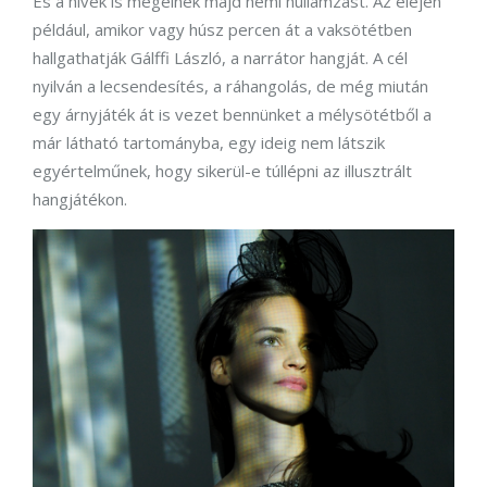
És a hívek is megélnek majd némi hullámzást. Az elején
például, amikor vagy húsz percen át a vaksötétben
hallgathatják Gálffi László, a narrátor hangját. A cél
nyilván a lecsendesítés, a ráhangolás, de még miután
egy árnyjáték át is vezet bennünket a mélysötétből a
már látható tartományba, egy ideig nem látszik
egyértelműnek, hogy sikerül-e túllépni az illusztrált
hangjátékon.