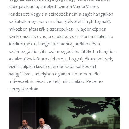
rádiójáték adja, amelyet szintén Vajdai Vilmos
rendezett. Vagyis a színészek nem a saját hangjukon
szólalnak meg, hanem a hangfelvétel alá „tátognak”,
miközben játsszák a szerepüket. Tulajdonképpen
szinkronizálás ez is, a szokásos szinkronmunkáknak a
fordítottja: ott hangot kell adni a játékhoz és a
szájmozgáshoz, itt szájmozgást és játékot a hanghoz.
Az alkotóknak fontos lehetett, hogy új életre keltsék,
vizualizálják a kiváló szereposztással készült
hangjátékot, amelyben olyan, ma már nem élő
művészek is részt vettek, mint Halász Péter és
Ternyák Zoltán.