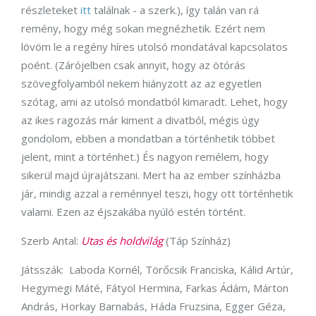
részleteket
itt
találnak - a szerk.), így talán van rá
remény, hogy még sokan megnézhetik. Ezért nem
lövöm le a regény híres utolsó mondatával kapcsolatos
poént. (Zárójelben csak annyit, hogy az ötórás
szövegfolyamból nekem hiányzott az az egyetlen
szótag, ami az utolsó mondatból kimaradt. Lehet, hogy
az ikes ragozás már kiment a divatból, mégis úgy
gondolom, ebben a mondatban a történhetik többet
jelent, mint a történhet.) És nagyon remélem, hogy
sikerül majd újrajátszani. Mert ha az ember színházba
jár, mindig azzal a reménnyel teszi, hogy ott történhetik
valami. Ezen az éjszakába nyúló estén történt.
Szerb Antal:
Utas és holdvilág
(Táp Színház)
Játsszák: Laboda Kornél, Törőcsik Franciska, Kálid Artúr,
Hegymegi Máté, Fátyol Hermina, Farkas Ádám, Márton
András, Horkay Barnabás, Háda Fruzsina, Egger Géza,