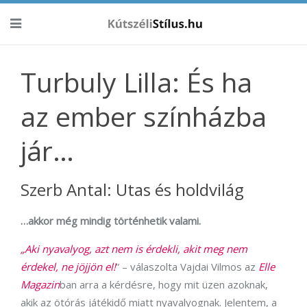
Turbuly Lilla: És ha
az ember színházba
jár…
Szerb Antal: Utas és holdvilág
…akkor még mindig történhetik valami.
„Aki nyavalyog, azt nem is érdekli, akit meg nem
érdekel, ne jöjjön el!
” – válaszolta Vajdai Vilmos az
Elle
Magazin
ban arra a kérdésre, hogy mit üzen azoknak,
akik az ötórás játékidő miatt nyavalyognak. Jelentem, a