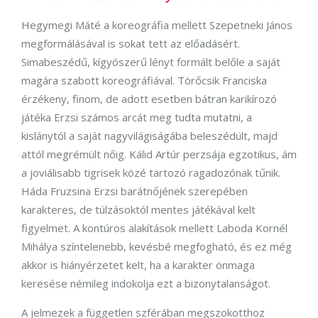
Hegymegi Máté a koreográfia mellett Szepetneki János
megformálásával is sokat tett az előadásért.
Simabeszédű, kígyószerű lényt formált belőle a saját
magára szabott koreográfiával. Törőcsik Franciska
érzékeny, finom, de adott esetben bátran karikírozó
játéka Erzsi számos arcát meg tudta mutatni, a
kislánytól a saját nagyvilágiságába beleszédült, majd
attól megrémült nőig. Kálid Artúr perzsája egzotikus, ám
a joviálisabb tigrisek közé tartozó ragadozónak tűnik.
Háda Fruzsina Erzsi barátnőjének szerepében
karakteres, de túlzásoktól mentes játékával kelt
figyelmet. A kontúros alakítások mellett Laboda Kornél
Mihálya színtelenebb, kevésbé megfogható, és ez még
akkor is hiányérzetet kelt, ha a karakter önmaga
keresése némileg indokolja ezt a bizonytalanságot.
A jelmezek a független szférában megszokotthoz