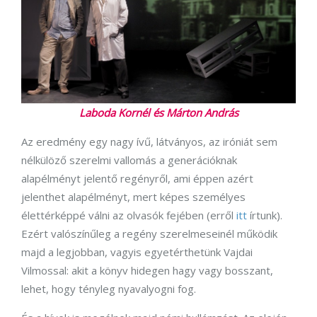
Laboda Kornél és Márton András
Az eredmény egy nagy ívű, látványos, az iróniát sem
nélkülöző szerelmi vallomás a generációknak
alapélményt jelentő regényről, ami éppen azért
jelenthet alapélményt, mert képes személyes
élettérképpé válni az olvasók fejében (erről
itt
írtunk).
Ezért valószínűleg a regény szerelmeseinél működik
majd a legjobban, vagyis egyetérthetünk Vajdai
Vilmossal: akit a könyv hidegen hagy vagy bosszant,
lehet, hogy tényleg nyavalyogni fog.