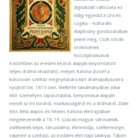
digitalizált változata ez
idáig egyedül a Líra és
Logika – Kulturális
Alapítvány gondozásában
jelent meg, Csók István
örökösének
hozzájárulásával.
A kötetben az eredeti kézirat alapján kinyomtatott
teljes dráma olvasható, melyet Katona József a
kolozsvári színház megnyitására kiírt drámapályázatra
nyújtott be, 1815-ben. Mellette tanulmányában Jókai
Mór személyes tapasztalatai, benyomásai alapján
mesél az író koráról, munkásságáról és a drámáról. Zilahi
Kiss Béla alapos és hiteles Katona-életrajzában
megelevenedik a 18-19. század magyar városainak,
vidékeinek képe, társadalma, életmódja, szellemisége,
valamint a színházi, az irodalmi élet napi talányai. Tábori