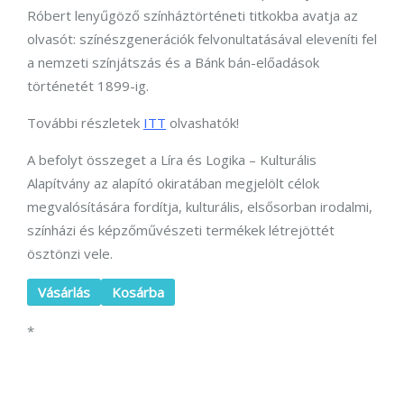
Róbert lenyűgöző színháztörténeti titkokba avatja az
olvasót: színészgenerációk felvonultatásával eleveníti fel
a nemzeti színjátszás és a Bánk bán-előadások
történetét 1899-ig.
További részletek
ITT
olvashatók!
A befolyt összeget a Líra és Logika – Kulturális
Alapítvány az alapító okiratában megjelölt célok
megvalósítására fordítja, kulturális, elsősorban irodalmi,
színházi és képzőművészeti termékek létrejöttét
ösztönzi vele.
Vásárlás
Kosárba
*