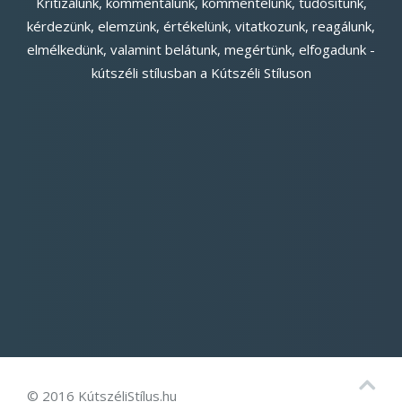
Kritizálunk, kommentálunk, kommentelünk, tudósítunk,
kérdezünk, elemzünk, értékelünk, vitatkozunk, reagálunk,
elmélkedünk, valamint belátunk, megértünk, elfogadunk -
kútszéli stílusban a Kútszéli Stíluson
© 2016 KútszéliStílus.hu