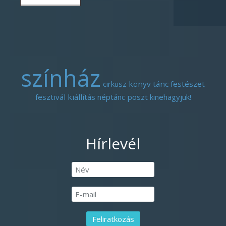
színház
cirkusz
könyv
tánc
festészet
fesztivál
kiállítás
néptánc
poszt
kinehagyjuk!
Hírlevél