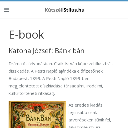
E-book
Katona József: Bánk bán
Dráma öt felvonásban. Csók István képeivel illusztrált
díszkiadás. A Pesti Napló ajándéka előfizetőinek.
Budapest, 1899. A Pesti Napló 1899-ben
megjelentetett díszkiadása társadalmi, irodalmi,
kultúrtörténeti ritkaság.
Az eredeti kiadás
leginkább csak
árveréseken tűnik fel,
fakszimile stílusú