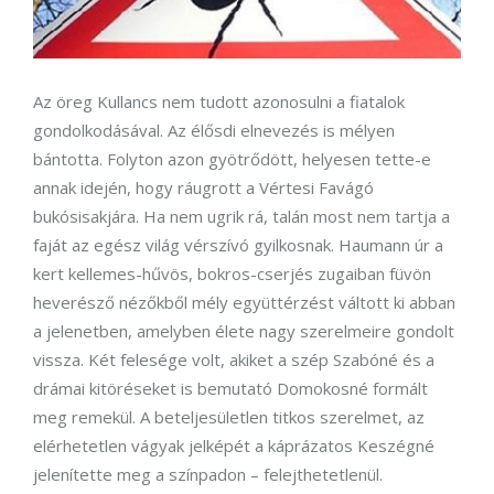
Az öreg Kullancs nem tudott azonosulni a fiatalok
gondolkodásával. Az élősdi elnevezés is mélyen
bántotta. Folyton azon gyötrődött, helyesen tette-e
annak idején, hogy ráugrott a Vértesi Favágó
bukósisakjára. Ha nem ugrik rá, talán most nem tartja a
faját az egész világ vérszívó gyilkosnak. Haumann úr a
kert kellemes-hűvös, bokros-cserjés zugaiban füvön
heverésző nézőkből mély együttérzést váltott ki abban
a jelenetben, amelyben élete nagy szerelmeire gondolt
vissza. Két felesége volt, akiket a szép Szabóné és a
drámai kitöréseket is bemutató Domokosné formált
meg remekül. A beteljesületlen titkos szerelmet, az
elérhetetlen vágyak jelképét a káprázatos Keszégné
jelenítette meg a színpadon – felejthetetlenül.