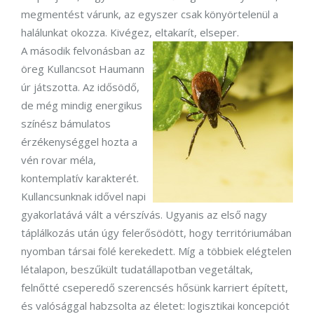
megmentést várunk, az egyszer csak könyörtelenül a
halálunkat okozza. Kivégez, eltakarít, elseper.
A második felvonásban az
öreg Kullancsot Haumann
úr játszotta. Az idősödő,
de még mindig energikus
színész bámulatos
érzékenységgel hozta a
vén rovar méla,
kontemplatív karakterét.
Kullancsunknak idővel napi
gyakorlatává vált a vérszívás. Ugyanis az első nagy
táplálkozás után úgy felerősödött, hogy territóriumában
nyomban társai fölé kerekedett. Míg a többiek elégtelen
létalapon, beszűkült tudatállapotban vegetáltak,
felnőtté cseperedő szerencsés hősünk karriert épített,
és valósággal habzsolta az életet: logisztikai koncepciót