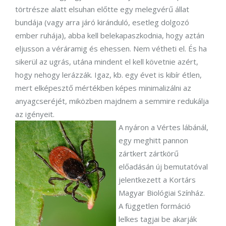
törtrésze alatt elsuhan előtte egy melegvérű állat
bundája (vagy arra járó kiránduló, esetleg dolgozó
ember ruhája), abba kell belekapaszkodnia, hogy aztán
eljusson a véráramig és ehessen. Nem vétheti el. És ha
sikerül az ugrás, utána mindent el kell követnie azért,
hogy nehogy lerázzák. Igaz, kb. egy évet is kibír étlen,
mert elképesztő mértékben képes minimalizálni az
anyagcseréjét, miközben majdnem a semmire redukálja
az igényeit.
A nyáron a Vértes lábánál,
egy meghitt pannon
zártkert zártkörű
előadásán új bemutatóval
jelentkezett a Kortárs
Magyar Biológiai Színház.
A független formáció
lelkes tagjai be akarják