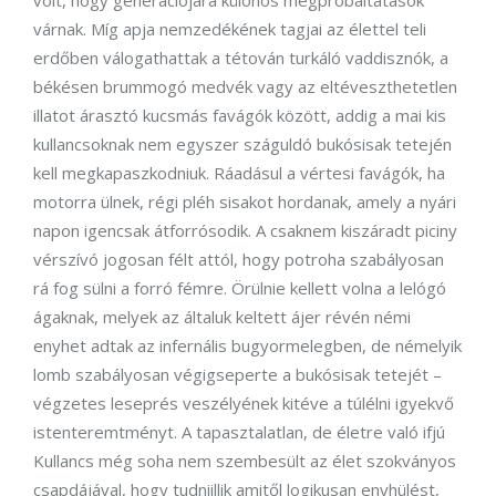
volt, hogy generációjára különös megpróbáltatások
várnak. Míg apja nemzedékének tagjai az élettel teli
erdőben válogathattak a tétován turkáló vaddisznók, a
békésen brummogó medvék vagy az eltéveszthetetlen
illatot árasztó kucsmás favágók között, addig a mai kis
kullancsoknak nem egyszer száguldó bukósisak tetején
kell megkapaszkodniuk. Ráadásul a vértesi favágók, ha
motorra ülnek, régi pléh sisakot hordanak, amely a nyári
napon igencsak átforrósodik. A csaknem kiszáradt piciny
vérszívó jogosan félt attól, hogy potroha szabályosan
rá fog sülni a forró fémre. Örülnie kellett volna a lelógó
ágaknak, melyek az általuk keltett ájer révén némi
enyhet adtak az infernális bugyormelegben, de némelyik
lomb szabályosan végigseperte a bukósisak tetejét –
végzetes leseprés veszélyének kitéve a túlélni igyekvő
istenteremtményt. A tapasztalatlan, de életre való ifjú
Kullancs még soha nem szembesült az élet szokványos
csapdájával, hogy tudniillik amitől logikusan enyhülést,