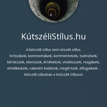
KútszéliStílus.hu
A kútszéli stílus nem útszéli stílus.
Kritizálunk, kommentálunk, kommentelünk, tudósítunk,
kérdezünk, elemzünk, értékelünk, vitatkozunk, reagálunk,
elmélkedünk, valamint belátunk, megértünk, elfogadunk -
kútszéli stílusban a Kútszéli Stíluson