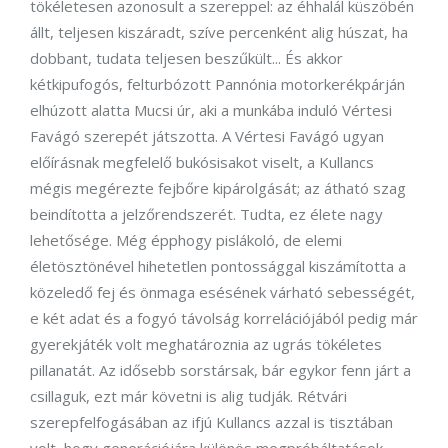
tökéletesen azonosult a szereppel: az éhhalál küszöbén
állt, teljesen kiszáradt, szíve percenként alig húszat, ha
dobbant, tudata teljesen beszűkült... És akkor
kétkipufogós, felturbózott Pannónia motorkerékpárján
elhúzott alatta Mucsi úr, aki a munkába induló Vértesi
Favágó szerepét játszotta. A Vértesi Favágó ugyan
előírásnak megfelelő bukósisakot viselt, a Kullancs
mégis megérezte fejbőre kipárolgását; az átható szag
beindította a jelzőrendszerét. Tudta, ez élete nagy
lehetősége. Még épphogy pislákoló, de elemi
életösztönével hihetetlen pontossággal kiszámította a
közeledő fej és önmaga esésének várható sebességét,
e két adat és a fogyó távolság korrelációjából pedig már
gyerekjáték volt meghatároznia az ugrás tökéletes
pillanatát. Az idősebb sorstársak, bár egykor fenn járt a
csillaguk, ezt már követni is alig tudják. Rétvári
szerepfelfogásában az ifjú Kullancs azzal is tisztában