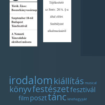
irodalom
kiállítás
musical
festészet
könyv
fesztivál
tánc
poszt
film
kinehagyjuk!