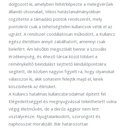
dolgozott ki, amelyben feltérképezte a melegvérűek
állandó útvonalait, titkos hatástanulmányokban
rögzítette a támadási pontok rendszerét, mely
pontokról csak a tehetségtelen kullancsok vétik el az
ugrást. A rendszer csodálatosan működött, a Kullancs
egész életében annyit zabálhatott, amennyi csak
belefért. Ám később megszólalt benne a szociális
érzékenység, és éhező társai közül többet a
reménykeltő beindulást sejttető kiindulópontokra
segített, de közben nagyon figyelt rá, hogy olyanokat
válasszon ki, akik sohasem felejtik majd el, kinek
köszönhetik az életüket.
A Kullancs hatalmas kullancsbirodalmat épített fel.
Elégedettséggel és megnyugvással tekinthetett volna
végig életművén, de a derűs aggkor nem lett
osztályrésze. Nyugtalankodott, szorongott és
naphosszat moralizált. Bár határozottan