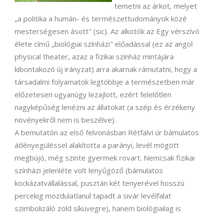
temetni az árkot, melyet
„a politika a humán- és természettudományok közé
mesterségesen ásott" (sic). Az alkotók az Egy vérszívó
élete című „biológiai színházi" előadással (ez az angol
physical theater, azaz a fizikai színház mintájára
kibontakozó új irányzat) arra akarnak rámutatni, hogy a
társadalmi folyamatok legtöbbje a természetben már
előzetesen ugyanúgy lezajlott, ezért felelőtlen
nagyképűség lenézni az állatokat (a szép és érzékeny
növényekről nem is beszélve).
A bemutatón az első felvonásban Rétfalvi úr bámulatos
átlényegüléssel alakította a parányi, levél mögött
megbújó, még szinte gyermek rovart. Nemcsak fizikai
színházi jelenléte volt lenyűgöző (bámulatos
kockázatvállalással, pusztán két tenyerével hosszú
percekig mozdulatlanul tapadt a sivár levélfalat
szimbolizáló zöld síküvegre), hanem biológiailag is