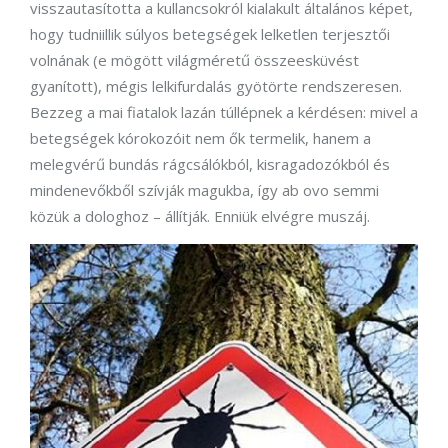
visszautasította a kullancsokról kialakult általános képet,
hogy tudniillik súlyos betegségek lelketlen terjesztői
volnának (e mögött világméretű összeesküvést
gyanított), mégis lelkifurdalás gyötörte rendszeresen.
Bezzeg a mai fiatalok lazán túllépnek a kérdésen: mivel a
betegségek kórokozóit nem ők termelik, hanem a
melegvérű bundás rágcsálókból, kisragadozókból és
mindenevőkből szívják magukba, így ab ovo semmi
közük a dologhoz – állítják. Enniük elvégre muszáj.