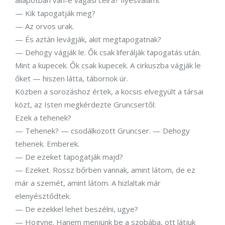
állapotban van-e vágási célra? Ilyesvalami.
— Kik tapogatják meg?
— Az orvos urak.
— És aztán levágják, akit megtapogatnak?
— Dehogy vágják le. Ők csak liferálják tapogatás után.
Mint a kupecek. Ők csak kupecek. A cirkuszba vágják le
őket — hiszen látta, tábornok úr.
Közben a sorozáshoz értek, a kocsis elvegyült a társai
közt, az Isten megkérdezte Gruncsertől:
Ezek a tehenek?
— Tehenek? — csodálkozott Gruncser. — Dehogy
tehenek. Emberek.
— De ezeket tapogatják majd?
— Ezeket. Rossz bőrben vannak, amint látom, de ez
már a szemét, amint látom. A hizlaltak már
elenyésztődtek.
— De ezekkel lehet beszélni, ugye?
— Hogyne. Hanem menjünk be a szobába, ott látjuk