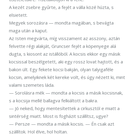
A kezét zsebre gyűrte, a fejét a válla közé húzta, s
elsietett.
Megyek sorozásra — mondta magában, s bevágta
maga után a kaput.
Az Isten megvárta, míg visszament az asszony, aztán
felvette régi alakját, Gruncser fejét a köpenyege alá
dugta, s kiosont az istállóból. A kocsis ekkor egy másik
kocsissal beszélgetett, aki egy rossz lovat hajtott, és a
bakon ült. Egy fekete kocsi bakján, olyan talyigaféle
kocsin, amelyiknek két kereke volt, és úgy nézett ki, mint
valami szemetes láda.
— Sorolásra mék — mondta a kocsis a másik kocsisnak,
s a kocsija mellé ballagva felkiáltott a bakra.
— Jó neked, hogy mentesítettek a cirkusztól e miatt a
sintérség miatt. Most is fogházit szállítsz, ugye?
— Persze — mondta a másik kocsis. — Én csak azt
szállítok. Hol élve, hol holtan.