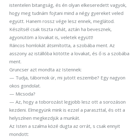
istentelen bitangság, és én olyan elkeseredett vagyok,
hogy meg tudnám fojtani mind a négy gyereket veled
együtt. Hanem rossz vége lesz ennek, meglátod.
Készítsél csak tiszta ruhát, aztán ha bevesznek,
agyonütöm a lovakat is, veletek együtt!
Ráncos homlokát átsimította, a szobába ment. Az
asszony az istállóba kötötte a lovakat, és ő is a szobába
ment.
Gruncser azt mondta az Istennek:
— Tudja, tábornok úr, mi jutott eszembe? Egy nagyon
okos gondolat.
— Micsoda?
— Az, hogy a toborozást legjobb lesz ott a sorozáson
kezdeni. Elmegyünk mink is ezzel a paraszttal, és ott a
helyszínen megkezdjük a munkát.
Az Isten a szalma közé dugta az orrát, s csak ennyit
mondott: