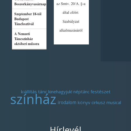
kiállítás
tánc
kinehagyjuk!
néptánc
festészet
színház
irodalom
könyv
cirkusz
musical
Hírlevél