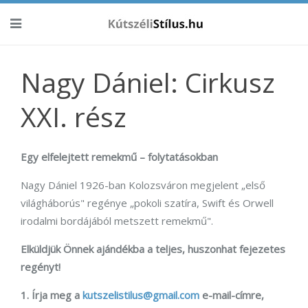
Nagy Dániel: Cirkusz
XXI. rész
Egy elfelejtett remekmű – folytatásokban
Nagy Dániel 1926-ban Kolozsváron megjelent „első
világháborús" regénye „pokoli szatíra, Swift és Orwell
irodalmi bordájából metszett remekmű".
Elküldjük Önnek ajándékba a teljes, huszonhat fejezetes
regényt!
1. Írja meg a
kutszelistilus@gmail.com
e-mail-címre,