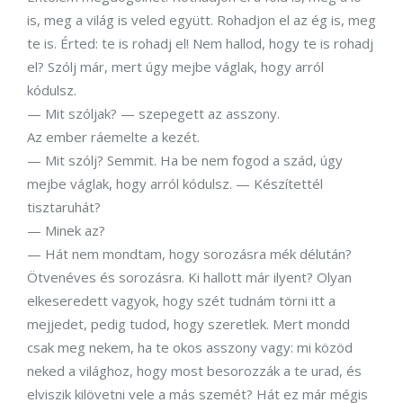
is, meg a világ is veled együtt. Rohadjon el az ég is, meg
te is. Érted: te is rohadj el! Nem hallod, hogy te is rohadj
el? Szólj már, mert úgy mejbe váglak, hogy arról
kódulsz.
— Mit szóljak? — szepegett az asszony.
Az ember ráemelte a kezét.
— Mit szólj? Semmit. Ha be nem fogod a szád, úgy
mejbe váglak, hogy arról kódulsz. — Készítettél
tisztaruhát?
— Minek az?
— Hát nem mondtam, hogy sorozásra mék délután?
Ötvenéves és sorozásra. Ki hallott már ilyent? Olyan
elkeseredett vagyok, hogy szét tudnám törni itt a
mejjedet, pedig tudod, hogy szeretlek. Mert mondd
csak meg nekem, ha te okos asszony vagy: mi közöd
neked a világhoz, hogy most besorozzák a te urad, és
elviszik kilövetni vele a más szemét? Hát ez már mégis