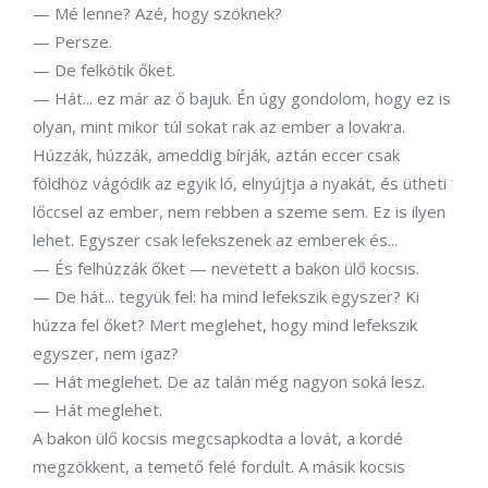
— Mé lenne? Azé, hogy szöknek?
— Persze.
— De felkötik őket.
— Hát... ez már az ő bajuk. Én úgy gondolom, hogy ez is
olyan, mint mikor túl sokat rak az ember a lovakra.
Húzzák, húzzák, ameddig bírják, aztán eccer csak
földhöz vágódik az egyik ló, elnyújtja a nyakát, és ütheti
lőccsel az ember, nem rebben a szeme sem. Ez is ilyen
lehet. Egyszer csak lefekszenek az emberek és...
— És felhúzzák őket — nevetett a bakon ülő kocsis.
— De hát... tegyük fel: ha mind lefekszik egyszer? Ki
húzza fel őket? Mert meglehet, hogy mind lefekszik
egyszer, nem igaz?
— Hát meglehet. De az talán még nagyon soká lesz.
— Hát meglehet.
A bakon ülő kocsis megcsapkodta a lovát, a kordé
megzökkent, a temető felé fordult. A másik kocsis