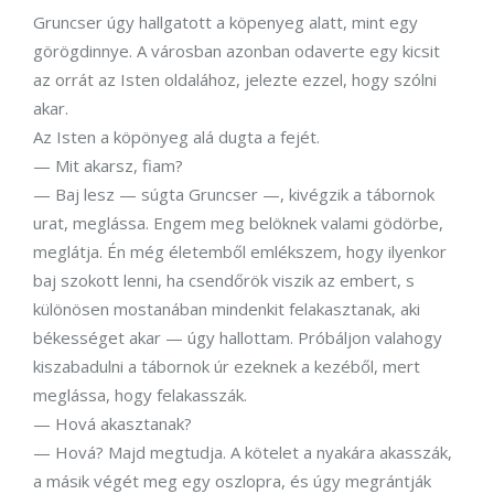
Gruncser úgy hallgatott a köpenyeg alatt, mint egy
görögdinnye. A városban azonban odaverte egy kicsit
az orrát az Isten oldalához, jelezte ezzel, hogy szólni
akar.
Az Isten a köpönyeg alá dugta a fejét.
— Mit akarsz, fiam?
— Baj lesz — súgta Gruncser —, kivégzik a tábornok
urat, meglássa. Engem meg belöknek valami gödörbe,
meglátja. Én még életemből emlékszem, hogy ilyenkor
baj szokott lenni, ha csendőrök viszik az embert, s
különösen mostanában mindenkit felakasztanak, aki
békességet akar — úgy hallottam. Próbáljon valahogy
kiszabadulni a tábornok úr ezeknek a kezéből, mert
meglássa, hogy felakasszák.
— Hová akasztanak?
— Hová? Majd megtudja. A kötelet a nyakára akasszák,
a másik végét meg egy oszlopra, és úgy megrántják