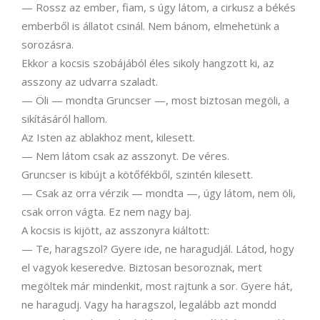
— Rossz az ember, fiam, s úgy látom, a cirkusz a békés
emberből is állatot csinál. Nem bánom, elmehetünk a
sorozásra.
Ekkor a kocsis szobájából éles sikoly hangzott ki, az
asszony az udvarra szaladt.
— Öli — mondta Gruncser —, most biztosan megöli, a
sikításáról hallom.
Az Isten az ablakhoz ment, kilesett.
— Nem látom csak az asszonyt. De véres.
Gruncser is kibújt a kötőfékből, szintén kilesett.
— Csak az orra vérzik — mondta —, úgy látom, nem öli,
csak orron vágta. Ez nem nagy baj.
A kocsis is kijött, az asszonyra kiáltott:
— Te, haragszol? Gyere ide, ne haragudjál. Látod, hogy
el vagyok keseredve. Biztosan besoroznak, mert
megöltek már mindenkit, most rajtunk a sor. Gyere hát,
ne haragudj. Vagy ha haragszol, legalább azt mondd