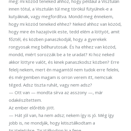
meg: mi közöd teneked ahhoz, hogy például a Visztulán
innen tótul, a Visztulán túl meg törökül fütyülnek-e a
kutyáknak, vagy megfordítva. Mondd meg énnekem,
hogy mi közöd teneked ehhez? Neked ahhoz van közöd,
hogy mire én hazajövök este, tedd elém a löttyöt, amit
főztél, és közben panaszkodjál, hogy a gyerekek
rongyosak meg bélhurutosak. És ha ehhez van közöd,
mondd, miért sorozzák be a te uradat? Ki hoz neked
akkor löttyre valót, és kinek panaszkodsz közben? Erre
felelj nekem, mert én magamtól nem tudok erre felelni,
és mérgemben magam is orron verem itt, nemcsak
téged. Adsz tiszta ruhát, vagy nem adsz?
— Ott van — mondta sírva az asszony —, már
odakészítettem.
Az ember előrébb jött.
— Hát jól van, ha nem adsz; nekem így is jó. Még így
jobb is, ne mondják, hogy kitisztálkodtam a
tiszteletükre. Tisztálkodjon ki a fene.