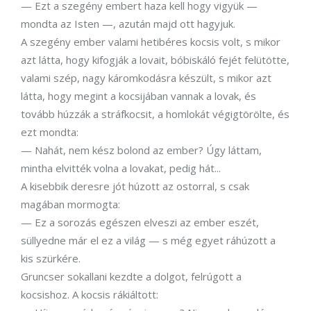
— Ezt a szegény embert haza kell hogy vigyük —
mondta az Isten —, azután majd ott hagyjuk.
A szegény ember valami hetibéres kocsis volt, s mikor
azt látta, hogy kifogják a lovait, bóbiskáló fejét felütötte,
valami szép, nagy káromkodásra készült, s mikor azt
látta, hogy megint a kocsijában vannak a lovak, és
tovább húzzák a stráfkocsit, a homlokát végigtörölte, és
ezt mondta:
— Nahát, nem kész bolond az ember? Úgy láttam,
mintha elvitték volna a lovakat, pedig hát...
A kisebbik deresre jót húzott az ostorral, s csak
magában mormogta:
— Ez a sorozás egészen elveszi az ember eszét,
süllyedne már el ez a világ — s még egyet ráhúzott a
kis szürkére.
Gruncser sokallani kezdte a dolgot, felrúgott a
kocsishoz. A kocsis rákiáltott: