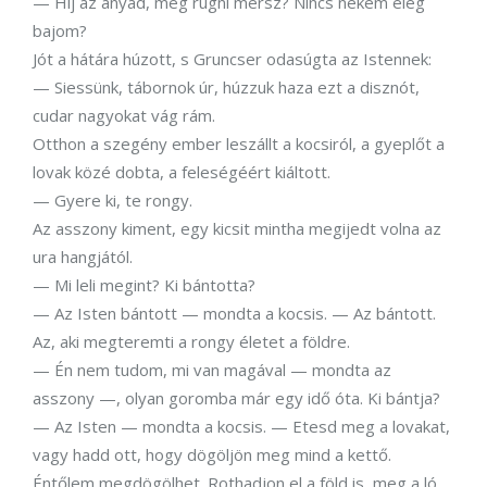
— Híj az anyád, még rúgni mersz? Nincs nekem elég
bajom?
Jót a hátára húzott, s Gruncser odasúgta az Istennek:
— Siessünk, tábornok úr, húzzuk haza ezt a disznót,
cudar nagyokat vág rám.
Otthon a szegény ember leszállt a kocsiról, a gyeplőt a
lovak közé dobta, a feleségéért kiáltott.
— Gyere ki, te rongy.
Az asszony kiment, egy kicsit mintha megijedt volna az
ura hangjától.
— Mi leli megint? Ki bántotta?
— Az Isten bántott — mondta a kocsis. — Az bántott.
Az, aki megteremti a rongy életet a földre.
— Én nem tudom, mi van magával — mondta az
asszony —, olyan goromba már egy idő óta. Ki bántja?
— Az Isten — mondta a kocsis. — Etesd meg a lovakat,
vagy hadd ott, hogy dögöljön meg mind a kettő.
Éntőlem megdögölhet. Rothadjon el a föld is, meg a ló