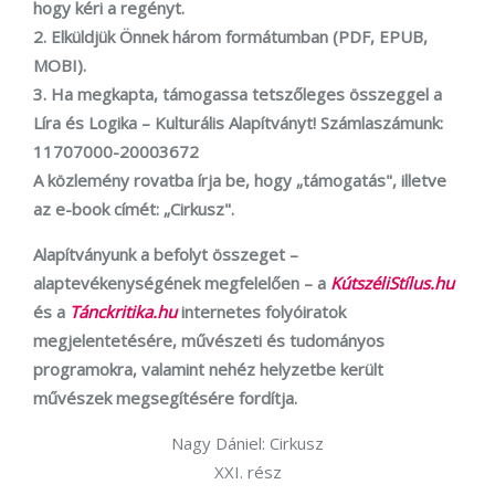
hogy kéri a regényt.
2. Elküldjük Önnek három formátumban (PDF, EPUB,
MOBI).
3. Ha megkapta, támogassa tetszőleges összeggel a
Líra és Logika – Kulturális Alapítványt! Számlaszámunk:
11707000-20003672
A közlemény rovatba írja be, hogy „támogatás", illetve
az e-book címét: „Cirkusz".
Alapítványunk a befolyt összeget –
alaptevékenységének megfelelően – a
KútszéliStílus.hu
és a
Tánckritika.hu
internetes folyóiratok
megjelentetésére, művészeti és tudományos
programokra, valamint nehéz helyzetbe került
művészek megsegítésére fordítja.
Nagy Dániel: Cirkusz
XXI. rész