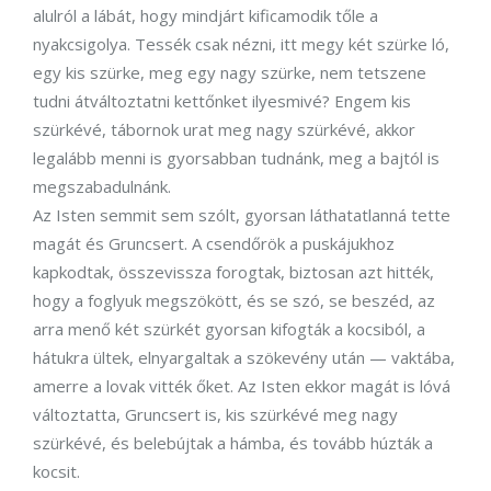
alulról a lábát, hogy mindjárt kificamodik tőle a
nyakcsigolya. Tessék csak nézni, itt megy két szürke ló,
egy kis szürke, meg egy nagy szürke, nem tetszene
tudni átváltoztatni kettőnket ilyesmivé? Engem kis
szürkévé, tábornok urat meg nagy szürkévé, akkor
legalább menni is gyorsabban tudnánk, meg a bajtól is
megszabadulnánk.
Az Isten semmit sem szólt, gyorsan láthatatlanná tette
magát és Gruncsert. A csendőrök a puskájukhoz
kapkodtak, összevissza forogtak, biztosan azt hitték,
hogy a foglyuk megszökött, és se szó, se beszéd, az
arra menő két szürkét gyorsan kifogták a kocsiból, a
hátukra ültek, elnyargaltak a szökevény után — vaktába,
amerre a lovak vitték őket. Az Isten ekkor magát is lóvá
változtatta, Gruncsert is, kis szürkévé meg nagy
szürkévé, és belebújtak a hámba, és tovább húzták a
kocsit.