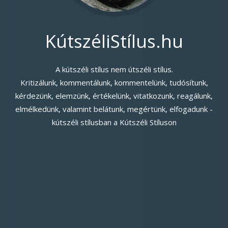
KútszéliStílus.hu
A kútszéli stílus nem útszéli stílus.
Kritizálunk, kommentálunk, kommentelünk, tudósítunk,
kérdezünk, elemzünk, értékelünk, vitatkozunk, reagálunk,
elmélkedünk, valamint belátunk, megértünk, elfogadunk -
kútszéli stílusban a Kútszéli Stíluson