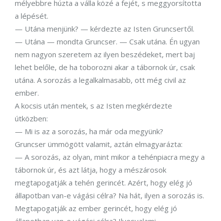
mélyebbre húzta a válla közé a fejét, s meggyorsította
a lépését.
— Utána menjünk? — kérdezte az Isten Gruncsertől.
— Utána — mondta Gruncser. — Csak utána. Én ugyan
nem nagyon szeretem az ilyen beszédeket, mert baj
lehet belőle, de ha toborozni akar a tábornok úr, csak
utána. A sorozás a legalkalmasabb, ott még civil az
ember.
A kocsis után mentek, s az Isten megkérdezte
útközben:
— Mi is az a sorozás, ha már oda megyünk?
Gruncser ümmögött valamit, aztán elmagyarázta:
— A sorozás, az olyan, mint mikor a tehénpiacra megy a
tábornok úr, és azt látja, hogy a mészárosok
megtapogatják a tehén gerincét. Azért, hogy elég jó
állapotban van-e vágási célra? Na hát, ilyen a sorozás is.
Megtapogatják az ember gerincét, hogy elég jó