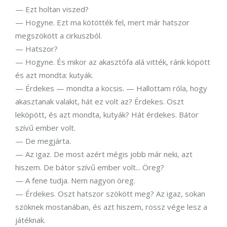
— Ezt holtan viszed?
— Hogyne. Ezt ma kötötték fel, mert már hatszor
megszökött a cirkuszból.
— Hatszor?
— Hogyne. És mikor az akasztófa alá vitték, ránk köpött
és azt mondta: kutyák.
— Érdekes — mondta a kocsis. — Hallottam róla, hogy
akasztanak valakit, hát ez volt az? Érdekes. Oszt
leköpött, és azt mondta, kutyák? Hát érdekes. Bátor
szívű ember volt.
— De megjárta.
— Az igaz. De most azért mégis jobb már neki, azt
hiszem. De bátor szívű ember volt... Öreg?
— A fene tudja. Nem nagyon öreg.
— Érdekes. Oszt hatszor szökött meg? Az igaz, sokan
szöknek mostanában, és azt hiszem, rossz vége lesz a
játéknak.