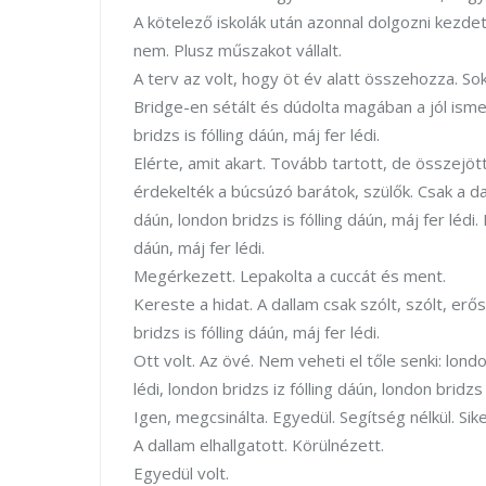
A kötelező iskolák után azonnal dolgozni kezdet
nem. Plusz műszakot vállalt.
A terv az volt, hogy öt év alatt összehozza. S
Bridge-en sétált és dúdolta magában a jól ismert
bridzs is fólling dáún, máj fer lédi.
Elérte, amit akart. Tovább tartott, de összejö
érdekelték a búcsúzó barátok, szülők. Csak a dal
dáún, london bridzs is fólling dáún, máj fer lédi. 
dáún, máj fer lédi.
Megérkezett. Lepakolta a cuccát és ment.
Kereste a hidat. A dallam csak szólt, szólt, erő
bridzs is fólling dáún, máj fer lédi.
Ott volt. Az övé. Nem veheti el tőle senki: london
lédi, london bridzs iz fólling dáún, london bridzs i
Igen, megcsinálta. Egyedül. Segítség nélkül. Si
A dallam elhallgatott. Körülnézett.
Egyedül volt.