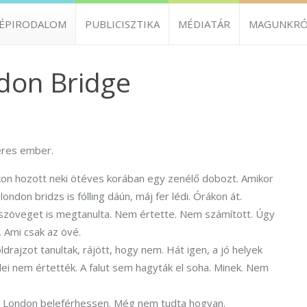
ZÉPIRODALOM
PUBLICISZTIKA
MÉDIATÁR
MAGUNKRÓ
ndon Bridge
keres ember.
kon hozott neki ötéves korában egy zenélő dobozt. Amikor
 london bridzs is fólling dáún, máj fer lédi. Órákon át.
A szöveget is megtanulta. Nem értette. Nem számított. Úgy
. Ami csak az övé.
drajzot tanultak, rájött, hogy nem. Hát igen, a jó helyek
lei nem értették. A falut sem hagyták el soha. Minek. Nem
ogy London beleférhessen. Még nem tudta hogyan.