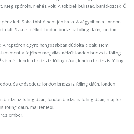
t. Meg spórolni. Nehéz volt. A többiek buliztak, barátkoztak. Ő
ok pénz kell. Soha többé nem jön haza. A vágyaiban a London
 dalt. Szünet nélkül: london bridzs iz fólling dáún, london
tt. A reptéren egyre hangosabban dúdolta a dalt. Nem
lam ment a fejében megállás nélkül: london bridzs iz fólling
És ismét: london bridzs iz fólling dáún, london bridzs is fólling
södött és erősödött: london bridzs iz fólling dáún, london
 bridzs iz fólling dáún, london bridzs is fólling dáún, máj fer
s fólling dáún, máj fer lédi.
keres ember.