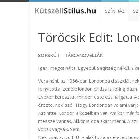
SZÍNHÁZ
S
Törőcsik Edit: Lo
SORSKÚT – TÁRCANOVELLÁK
Igen, megcsinálta. Egyedül. Segítség nélkül. Si
Vera néni, az 1956-ban Londonba disszidált ro
felnyitotta, zenélt: london bridzs iz fólling dáún,
Éveken keresztül, minden este ezt hallgatta. 
érezte, neki szól. Hogy Londonban valami várja
Azt hitte, London a közelben van. Amikor már föl
messze vannak. Akkor is oda akart menni. A szü
voltak vágyaik. Sem.
Neki csak az volt. Úgy alakította az életét, h