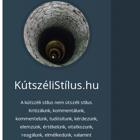
KútszéliStílus.hu
A kútszéli stílus nem útszéli stílus.
Kritizálunk, kommentálunk,
kommentelünk, tudósítunk, kérdezünk,
elemzünk, értékelünk, vitatkozunk,
reagálunk, elmélkedünk, valamint