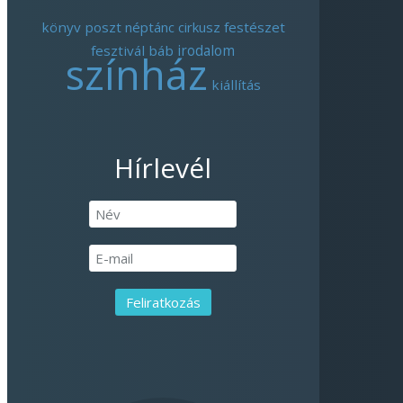
könyv
poszt
néptánc
cirkusz
festészet
fesztivál
báb
irodalom
színház
kiállítás
Hírlevél