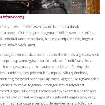
A képzelt beteg
teit, intermezzóit használja, de beemeli a darab
yet a rendezők többnyire elhagynak. Utóbbi szerepeltetése,
l reflektál Molière halálára, hisz megtudjuk belőle, hogy a
alami nyavalyával küzd.
 a mozgásszínháznak, a commedia dell’arte-nak, a groteszknek.
repet kap a mozgás, a karakterek belső indítékait, illetve
eszk testgesztus. Angelica „párosodni kész” nőstény, de
énk. Emlékezetes jelenetük az improvizált (?) énekóra,
nnek segítségével próbálják kijátszani Argant. De ugyancsak a
lenési formája: Argannak a zongoristával folytatott
részt Argan (Molière) kiszólásaival emlékezteti a nézőt arra,
 a néző közti falat. A zongorista a jelenet hangulatára, vagy
révén meghatározza a tempót, de egyben arra is fölhívja a