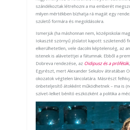
szándékoztak létrehozni a ma emberét megszól
milyen mértékben bízhatja rá magát egy rendez
születő formára és megoldásokra.
Ismerjük (ha máshonnan nem, középiskolai magya
Iokaszté szörnyű jóslatot kapott: születendő fiú
elkerülhetetlen, vele dacolni képtelenség, az 
istenek is alávetettjei a fátumnak. Ebből a pre
Dobreva rendezése, az
Oidipusz és a próféták
Egyrészt, mert Alexander Sekulov átiratában Oi
okozatok végtelen láncolatára. Másrészt felhívj
önbeteljesítő átokként működhetnek – ma is (n
szívet-lelket bénító eszközként a politika a mé