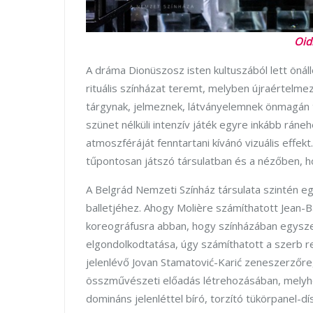
Oid
A dráma Dionüszosz isten kultuszából lett ön
rituális színházat teremt, melyben újraértelme
tárgynak, jelmeznek, látványelemnek önmagán tú
szünet nélküli intenzív játék egyre inkább ráne
atmoszféráját fenntartani kívánó vizuális effe
tűpontosan játszó társulatban és a nézőben, ho
A Belgrád Nemzeti Színház társulata szintén e
balletjéhez. Ahogy Molière számíthatott Jean-
koreográfusra abban, hogy színházában egysze
elgondolkodtatása, úgy számíthatott a szerb ren
jelenlévő Jovan Stamatović-Karić zeneszerzőre,
összművészeti előadás létrehozásában, melyhe
domináns jelenléttel bíró, torzító tükörpanel-dí