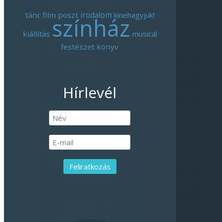
tánc
film
poszt
irodalom
kinehagyjuk!
színház
kiállítás
musical
festészet
könyv
Hírlevél