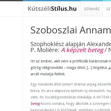
SZÍNHÁZ
S
Szoboszlai Annamá
Szophoklész alapján Alexande
P. Molière:
A képzelt beteg
/ 
Itt az ember, akit nem a próféciák határoznak
görög világrenddel – maga dönt. […] Angelica 
arcát mutatja felénk.
Egy mindenki által ismert drámai anyag kézenf
bízva, és arra alapozva építsen új olvasatot, 
vele, és továbbgondolását indukálja. A MITEM
beteg
közös vonása, hogy alkotóik a szövegen tú
hagyományhoz is kötődnek, melyben születtek, s