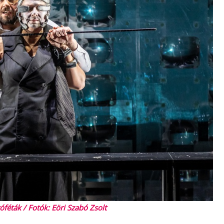
óféták / Fotók: Eöri Szabó Zsolt