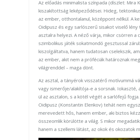
Az előadás minimalista színpada (díszlet: Mira 
kiszakítottság leképeződései. Hideg, tektoni
az ember, otthontalanul, középpont nélkül. A 
Oidipusz és egy sarlószerű sisakot viselő lény t
asztalra helyezi. A néző várja, mikor csörren a 
szimbolikus játék sokatmondó gesztussal zárul:
kiszolgáltatva, hanem tudatosan cselekszik, ami
az ember, akit nem a próféciák határoznak me
világrenddel – maga dönt.
Az asztal, a tányérok visszatérő motívummá vál
vagy ismerője/alakítója-e a sorsnak. Iokaszté, a
ül az asztalon, s a kötél végét a sarlófejű fog
Oidipusz (Konstantin Elenkov) tehát nem egys
merevedett hős, hanem ember, aki biztos kézzel
összeomlik körülötte a világ. S mikor megadatik
hanem a szellemi látást, az okok és okozatok 