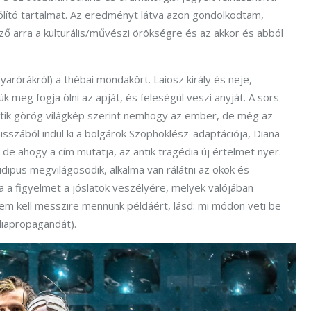
ító tartalmat. Az eredményt látva azon gondolkodtam,
ő arra a kulturális/művészi örökségre és az akkor és abból
rórákról) a thébai mondakört. Laiosz király és neje,
k meg fogja ölni az apját, és feleségül veszi anyját. A sors
antik görög világkép szerint nemhogy az ember, de még az
misszából indul ki a bolgárok Szophoklész-adaptációja, Diana
, de ahogy a cím mutatja, az antik tragédia új értelmet nyer.
dipus megvilágosodik, alkalma van rálátni az okok és
a a figyelmet a jóslatok veszélyére, melyek valójában
em kell messzire mennünk példáért, lásd: mi módon veti be
diapropagandát).