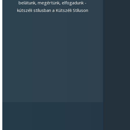
belátunk, megértünk, elfogadunk -
kútszéli stílusban a Kútszéli Stíluson