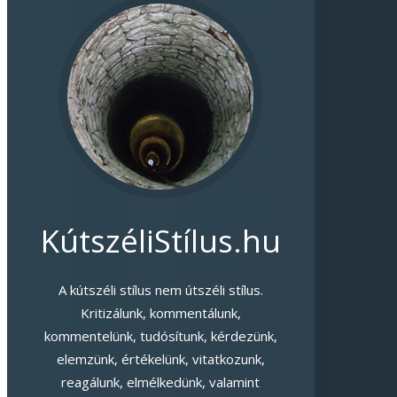
KútszéliStílus.hu
A kútszéli stílus nem útszéli stílus.
Kritizálunk, kommentálunk,
kommentelünk, tudósítunk, kérdezünk,
elemzünk, értékelünk, vitatkozunk,
reagálunk, elmélkedünk, valamint