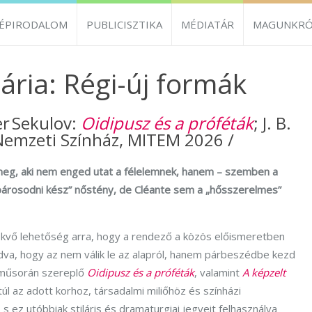
ZÉPIRODALOM
PUBLICISZTIKA
MÉDIATÁR
MAGUNKRÓ
ria: Régi-új formák
r Sekulov:
Oidipusz és a próféták
; J. B.
Nemzeti Színház, MITEM 2026 /
 meg, aki nem enged utat a félelemnek, hanem – szemben a
„párosodni kész” nőstény, de Cléante sem a „hősszerelmes”
ekvő lehetőség arra, hogy a rendező a közös előismeretben
tudva, hogy az nem válik le az alapról, hanem párbeszédbe kezd
 műsorán szereplő
Oidipusz és a próféták
, valamint
A képzelt
l az adott korhoz, társadalmi miliőhöz és színházi
 ez utóbbiak stiláris és dramaturgiai jegyeit felhasználva