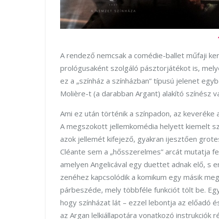
A rendező nemcsak a comédie-ballet műfaji kere
prológusaként szolgáló pásztorjátékot is, mel
ez a „színház a színházban” típusú jelenet egybő
Molière-t (a darabban Argant) alakító színész v
Ami ez után történik a színpadon, az keveréke
A megszokott jellemkomédia helyett kiemelt sze
azok jellemét kifejező, gyakran ijesztően grot
Cléante sem a „hősszerelmes” arcát mutatja fel
amelyen Angelicával egy duettet adnak elő, s e
zenéhez kapcsolódik a komikum egy másik megje
párbeszéde, mely többféle funkciót tölt be. Egy
hogy színházat lát – ezzel lebontja az előadó és
az Argan lelkiállapotára vonatkozó instrukciók 