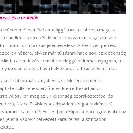
ipusz és a próféták
álló műnemmé és művészeti ággá. Diana Dobreva maga is
zi az antik kar szerepét. Minden mozzanatnak, gesztusnak,
lmutató, szimbolikus jelentése lesz. A kilencven perces,
hezedik a nézőre, olykor már túlzásnak hat a sok, az időtlenség
kt. Mintha a rendezés nem bízna eléggé a drámai anyagban, a
gy utóbbi fölfogja, hova helyeződött a fókusz és mi a tét.
gy korábbi formához nyúlt vissza, Moliére comédie-
Baptiste Lully zeneszerzőre és Pierre Beauchamp
rre valósuljon meg az úri közönség szórakoztatása és
dező, Nikola Zavišić is a színpadon zongoristaként (is)
 valamint Tamara Pjevic és Jakša Filipovac koreográfusokra az
z Jelena Radović tervezett karakteres, a színpadon
szletet.