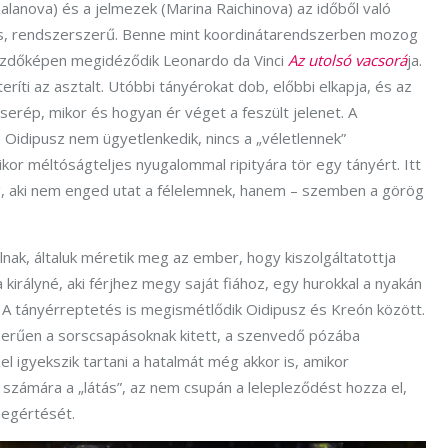
Kalanova) és a jelmezek (Marina Raichinova) az időből való
kus, rendszerszerű. Benne mint koordinátarendszerben mozog
kezdőképen megidéződik Leonardo da Vinci
Az utolsó
vacsorá
ja.
eríti az asztalt. Utóbbi tányérokat dob, előbbi elkapja, és az
cserép, mikor és hogyan ér véget a feszült jelenet. A
 Oidipusz nem ügyetlenkedik, nincs a „véletlennek”
kor méltóságteljes nyugalommal ripityára tör egy tányért. Itt
g, aki nem enged utat a félelemnek, hanem – szemben a görög
nak, általuk méretik meg az ember, hogy kiszolgáltatottja
 királyné, aki férjhez megy saját fiához, egy hurokkal a nyakán
ja. A tányérreptetés is megismétlődik Oidipusz és Kreón között.
zerűen a sorscsapásoknak kitett, a szenvedő pózába
 igyekszik tartani a hatalmát még akkor is, amikor
 számára a „látás”, az nem csupán a lelepleződést hozza el,
megértését.