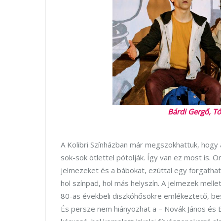
Bárdi Gergő, Tó
A Kolibri Színházban már megszokhattuk, hogy
sok-sok ötlettel pótolják. Így van ez most is. O
jelmezeket és a bábokat, ezúttal egy forgatha
hol színpad, hol más helyszín. A jelmezek melle
80-as évekbeli diszkóhősökre emlékeztető, be
És persze nem hiányozhat a – Novák János és Bo