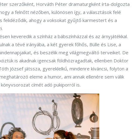
Péter szerzőként, Horváth Péter dramaturgként írta-dolgozta
hogy a felnőtt nézőben, különösen így, a választások felé
is felidéződik, ahogy a voksokat gyűjtő karmestert és a
i.
sen keveredik a színház a bábszínházzal és az árnyjátékkal.
lnak a tévé irányába, a két gyerek főhős, Bülle és Lise, a
 mindennapjaikat, és beszélik meg világmegváltó terveiket. De
 köztük is akadnak igencsak földhözragadtak, ellenben Doktor
Tóth József játssza, gyereklelkű, mindenre kíváncsi, folyton a
s meghatározó eleme a humor, ami annak ellenére sem válik
 könyvsorozat címét adó pukiporról is.