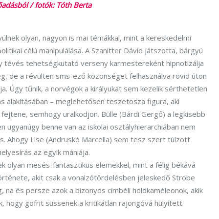
lőadásból / fotók: Tóth Berta
ek olyan, nagyon is mai témákkal, mint a kereskedelmi
itikai célú manipulálása. A Szanitter Dávid játszotta, bárgyú
 tévés tehetségkutató verseny karmestereként hipnotizálja
eg, de a révülten sms-ező közönséget felhasználva rövid úton
a. Úgy tűnik, a norvégok a királyukat sem kezelik sérthetetlen
s alakításában – meglehetősen teszetosza figura, aki
fejtene, semhogy uralkodjon. Bülle (Bárdi Gergő) a legkisebb
en ugyanúgy benne van az iskolai osztályhierarchiában nem
is. Ahogy Lise (Andruskó Marcella) sem tesz szert túlzott
elyesírás az egyik mániája.
k olyan mesés-fantasztikus elemekkel, mint a félig békává
története, akit csak a vonalzótördelésben jeleskedő Strobe
, na és persze azok a bizonyos címbéli holdkaméleonok, akik
, hogy gofrit süssenek a kritikátlan rajongóvá hülyített