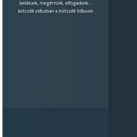
belátunk, megértünk, elfogadunk -
kútszéli stílusban a Kútszéli Stíluson