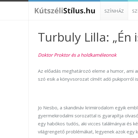
SZÍNHÁZ
S
Turbuly Lilla: „Én 
Doktor Proktor és a holdkaméleonok
Az előadás meghatározó eleme a humor, ami ann
szó esik a könyvsorozat címét adó pukiporról is
Jo Nesbo, a skandináv krimiirodalom egyik e
gyermekirodalmi sorozattal is gyarapítja olvasó
egy habókos tudós, aki vicces találmányai és k
világrengető problémákat, legyenek azok egy ki