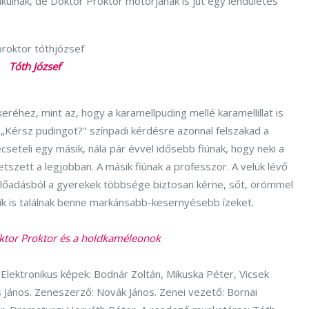
akulnak, de Doktor Proktor motorjának is jut egy lendületes
Tóth József
eréhez, mint az, hogy a karamellpuding mellé karamellillat is
 „Kérsz pudingot?" színpadi kérdésre azonnal felszakad a
ecseteli egy másik, nála pár évvel idősebb fiúnak, hogy neki a
etszett a legjobban. A másik fiúnak a professzor. A velük lévő
előadásból a gyerekek többsége biztosan kérne, sőt, örömmel
ik is találnak benne markánsabb-kesernyésebb ízeket.
ktor Proktor és a holdkaméleonok
 Elektronikus képek: Bodnár Zoltán, Mikuska Péter, Vicsek
s János. Zeneszerző: Novák János. Zenei vezető: Bornai