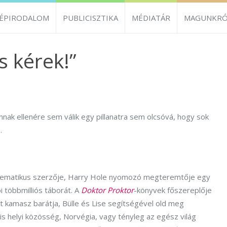
ZÉPIRODALOM
PUBLICISZTIKA
MÉDIATÁR
MAGUNKRÓ
is kérek!”
ak ellenére sem válik egy pillanatra sem olcsóvá, hogy sok
.
mblematikus szerzője, Harry Hole nyomozó megteremtője egy
i többmilliós táborát. A
Doktor Proktor
-könyvek főszereplője
ét kamasz barátja, Bülle és Lise segítségével old meg
s helyi közösség, Norvégia, vagy tényleg az egész világ