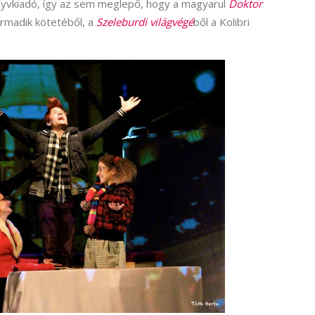
önyvkiadó, így az sem meglepő, hogy a magyarul
Doktor
rmadik kötetéből, a
Szeleburdi világvégé
ből a Kolibri