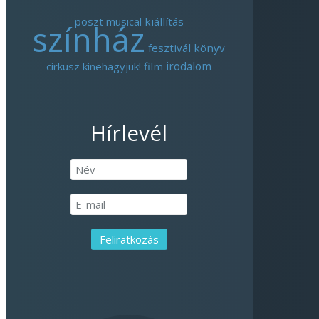
poszt
musical
kiállítás
színház
fesztivál
könyv
cirkusz
kinehagyjuk!
film
irodalom
Hírlevél