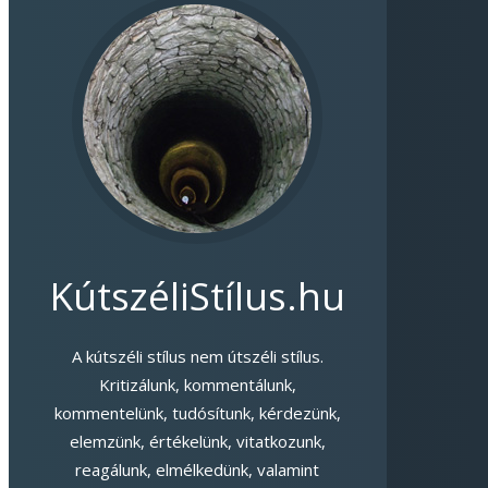
KútszéliStílus.hu
A kútszéli stílus nem útszéli stílus.
Kritizálunk, kommentálunk,
kommentelünk, tudósítunk, kérdezünk,
elemzünk, értékelünk, vitatkozunk,
reagálunk, elmélkedünk, valamint