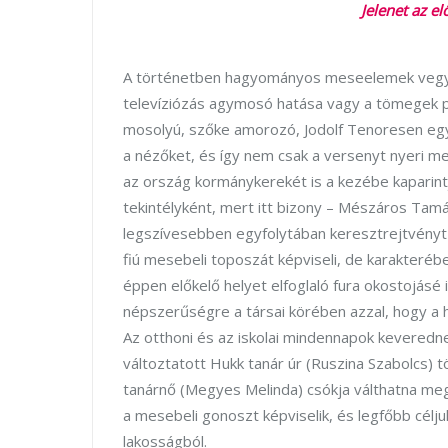
Jelenet az e
A történetben hagyományos meseelemek vegyüln
televíziózás agymosó hatása vagy a tömegek pol
mosolyú, szőke amorozó, Jodolf Tenoresen egy
a nézőket, és így nem csak a versenyt nyeri m
az ország kormánykerekét is a kezébe kaparintj
tekintélyként, mert itt bizony – Mészáros Tamá
legszívesebben egyfolytában keresztrejtvényt 
fiú mesebeli toposzát képviseli, de karakteréb
éppen előkelő helyet elfoglaló fura okostojásé 
népszerűségre a társai körében azzal, hogy a h
Az otthoni és az iskolai mindennapok keveredne
változtatott Hukk tanár úr (Ruszina Szabolcs) 
tanárnő (Megyes Melinda) csókja válthatna meg
a mesebeli gonoszt képviselik, és legfőbb céljuk
lakosságból.