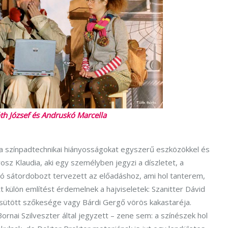
th József és Andruskó Marcella
 a színpadtechnikai hiányosságokat egyszerű eszközökkel és
rosz Klaudia, aki egy személyben jegyzi a díszletet, a
tó sátordobozt tervezett az előadáshoz, ami hol tanterem,
tt külön említést érdemelnek a hajviseletek: Szanitter Dávid
sütött szőkesége vagy Bárdi Gergő vörös kakastaréja.
rnai Szilveszter által jegyzett – zene sem: a színészek hol