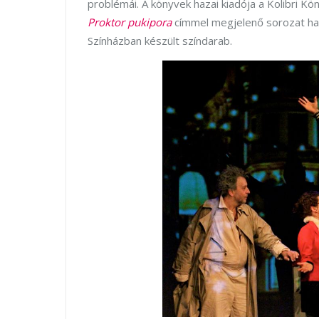
problémái. A könyvek hazai kiadója a Kolibri K
Proktor pukipora
címmel megjelenő sorozat ha
Színházban készült színdarab.