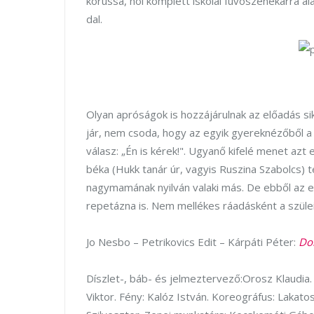
kórussá, hol komplett iskolai fúvószenekarrá al
dal.
Olyan apróságok is hozzájárulnak az előadás sik
jár, nem csoda, hogy az egyik gyereknézőből a
válasz: „Én is kérek!". Ugyanő kifelé menet azt 
béka (Hukk tanár úr, vagyis Ruszina Szabolcs) t
nagymamának nyilván valaki más. De ebből az 
repetázna is. Nem mellékes ráadásként a szüle
Jo Nesbo – Petrikovics Edit – Kárpáti Péter:
Do
Díszlet-, báb- és jelmeztervező:Orosz Klaudia.
Viktor. Fény: Kalóz István. Koreográfus: Lakato