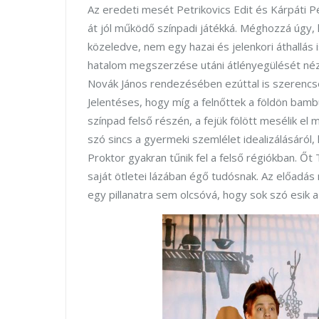
Az eredeti mesét Petrikovics Edit és Kárpáti 
át jól működő színpadi játékká. Méghozzá úgy, 
közeledve, nem egy hazai és jelenkori áthallás 
hatalom megszerzése utáni átlényegülését néz
Novák János rendezésében ezúttal is szerencsé
Jelentéses, hogy míg a felnőttek a földön bambu
színpad felső részén, a fejük fölött mesélik el
szó sincs a gyermeki szemlélet idealizálásáról,
Proktor gyakran tűnik fel a felső régiókban. Őt 
saját ötletei lázában égő tudósnak. Az előadá
egy pillanatra sem olcsóvá, hogy sok szó esik a