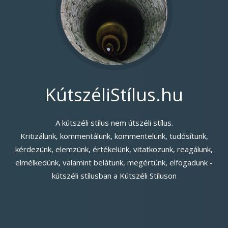
KútszéliStílus.hu
A kútszéli stílus nem útszéli stílus.
Kritizálunk, kommentálunk, kommentelünk, tudósítunk,
kérdezünk, elemzünk, értékelünk, vitatkozunk, reagálunk,
elmélkedünk, valamint belátunk, megértünk, elfogadunk -
kútszéli stílusban a Kútszéli Stíluson