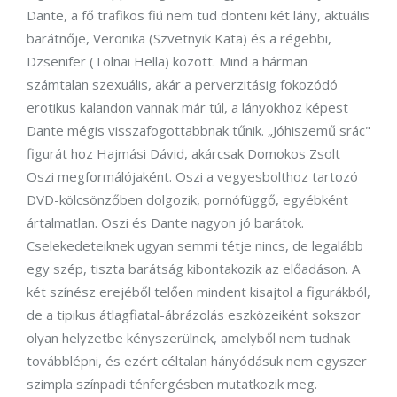
Dante, a fő trafikos fiú nem tud dönteni két lány, aktuális
barátnője, Veronika (Szvetnyik Kata) és a régebbi,
Dzsenifer (Tolnai Hella) között. Mind a hárman
számtalan szexuális, akár a perverzitásig fokozódó
erotikus kalandon vannak már túl, a lányokhoz képest
Dante mégis visszafogottabbnak tűnik. „Jóhiszemű srác"
figurát hoz Hajmási Dávid, akárcsak Domokos Zsolt
Oszi megformálójaként. Oszi a vegyesbolthoz tartozó
DVD-kölcsönzőben dolgozik, pornófüggő, egyébként
ártalmatlan. Oszi és Dante nagyon jó barátok.
Cselekedeteiknek ugyan semmi tétje nincs, de legalább
egy szép, tiszta barátság kibontakozik az előadáson. A
két színész erejéből telően mindent kisajtol a figurákból,
de a tipikus átlagfiatal-ábrázolás eszközeiként sokszor
olyan helyzetbe kényszerülnek, amelyből nem tudnak
továbblépni, és ezért céltalan hányódásuk nem egyszer
szimpla színpadi ténfergésben mutatkozik meg.