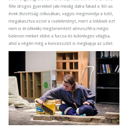
féle drogos gyerekkel (aki mindig dalra fakad a '80-as
évek Bizottság-stílusában, vagyis megmondja a tutit,
megakasztva ezzel a cselekményt, mert a többiek ezt
nem is érzékelik) megteremtett atmoszféra mégis
belevon minket ebbe a furcsa és különleges világba,
ahol a végén még a koncessziót is megkapja az üzlet.