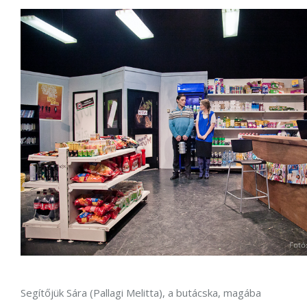
Segítőjük Sára (Pallagi Melitta), a butácska, magába