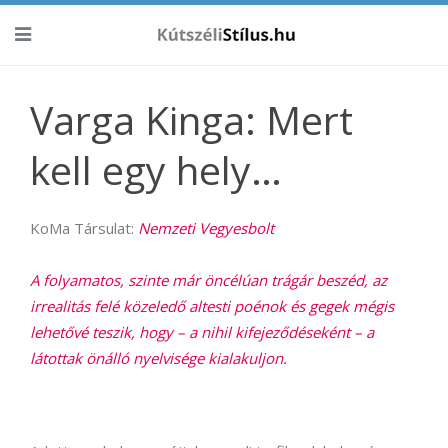
Varga Kinga: Mert
kell egy hely…
KoMa Társulat:
Nemzeti Vegyesbolt
A folyamatos, szinte már öncélúan trágár beszéd, az
irrealitás felé közeledő altesti poénok és gegek mégis
lehetővé teszik, hogy – a nihil kifejeződéseként – a
látottak önálló nyelvisége kialakuljon.