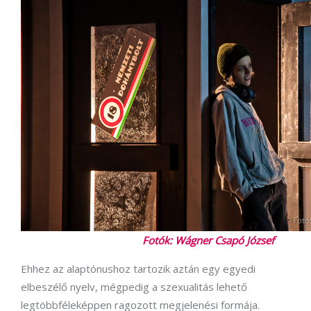
Fotók: Wágner Csapó József
Ehhez az alaptónushoz tartozik aztán egy egyedi
elbeszélő nyelv, mégpedig a szexualitás lehető
legtöbbféleképpen ragozott megjelenési formája.