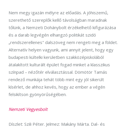
Nem megy igazán mélyre az előadás. A jóhiszemű,
szerethető szereplők kellő távolságban maradnak
tőlünk, a Nemzeti Dohánybolt érzékelhető kifigurázása
és a darab legvégén elhangzó politikát szidó
„rendszerellenes" dalszöveg nem rengeti meg a földet.
Alternatív helyen vagyunk, ami annyit jelent, hogy egy
budapesti kültelki kerületben szakközépiskolából
átalakított kulturált épület fogad minket a klasszikus
színpad – nézőtér elválasztással. Dömötör Tamás
rendező munkája tehát több mint egy jól sikerült
kísérlet, de ahhoz kevés, hogy az ember a végén
felsikítson gyönyörűségében.
Nemzeti Vegyesbolt
Díszlet: Szili Péter. Jelmez: Makány Márta. Dal- és