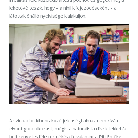
lehetővé teszik, hogy – a nihil kifejeződéseként – a
látottak önálló nyelvisége kialakuljon.
A színpadon kibontakozó jelenséghalmaz nem kíván
elvont gondolkozást, mégis a naturalista díszletekkel (a
bolt rengetegféle termékével), valamint a Piti Emőke-