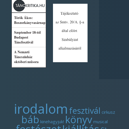
irodalom
fesztivál
cirkusz
báb
könyv
kinehagyjuk!
musical
festészet
kiállítás