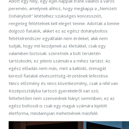
Adott egy hely, egy éjjel-nappali trafik valahol a város
peremén, amelynek ahhoz, hogy megkapja a „Nemzeti
Dohánybolt" kitételhez szükséges koncessziót,
rengeteg feltételnek kell eleget tennie. Adottak a benne
dolgozó fiatalok, akiket ez az egész dohányboltos
feltételrendszer egyáltalán nem érdekel, akik nem
tudják, hogy mit kezdjenek az életükkel, csak egy
valamiben biztosak: szeretnek a bolt területén
tartózkodni, ez jelenti számukra a mihez tartást. Az
egész előadás nem más, mint a kallódó, önmagát
kereső fiatalok elveszettség-érzetének lefestése.
Nincs előzmény és nincs következmény, csak a nihil van.
Középosztályba tartozó gyerekekről van szó,
feltehetően nem szenvednek hiányt semmiben, ez az
egész boltosdi is csak egy maguk számára kijelölt
életforma, mindannyian mehetnének másfelé.