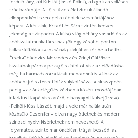
forduló lány, aki Kristóf (Jaskó Bálint), a bigottan vallásos
srác barátnője. Az ő szűzies életvitelük állandó
ellenpontként szerepel a többiek szexmániájához
képest. A két alak, Kristóf és Sára szintén kedves
jelenség a színpadon. A külső világ néhány vásárló és az
adóhivatal munkatársainak (ők egy későbbi ponton
hullaszállítókká avanzsálnak) alakjában tér be a boltba.
Érsek-Obádovics Mercédesz és Zrínyi Gál Vince
hivatalnok párosa pezsgő színfoltot visz az előadásba,
még ha harmadszorra kicsit monotonná is válnak az
adóbehajtó sztereotípiák sulykolásával. A slusszpoén
pedig – az önkielégülés közben a közért mosdójában
infarktust kapó visszatérő, elhanyagolt külsejű vevő
(Felhőfi-Kiss Lászó), majd a vele már halála után
közösülő Dzsenifer – olyan nagy ötletnek és modern
színpadi nyelvi kísérletnek nem nevezhető. A
folyamatos, szinte már öncélúan trágár beszéd, az
irrealitás felé közeledő altesti poénok és gegek mégis