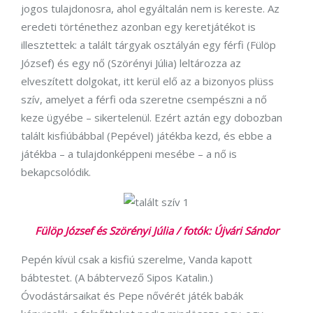
jogos tulajdonosra, ahol egyáltalán nem is kereste. Az
eredeti történethez azonban egy keretjátékot is
illesztettek: a talált tárgyak osztályán egy férfi (Fülöp
József) és egy nő (Szörényi Júlia) leltározza az
elveszített dolgokat, itt kerül elő az a bizonyos plüss
szív, amelyet a férfi oda szeretne csempészni a nő
keze ügyébe – sikertelenül. Ezért aztán egy dobozban
talált kisfiúbábbal (Pepével) játékba kezd, és ebbe a
játékba – a tulajdonképpeni mesébe – a nő is
bekapcsolódik.
Fülöp József és Szörényi Júlia / fotók: Újvári Sándor
Pepén kívül csak a kisfiú szerelme, Vanda kapott
bábtestet. (A bábtervező Sipos Katalin.)
Óvodástársaikat és Pepe nővérét játék babák