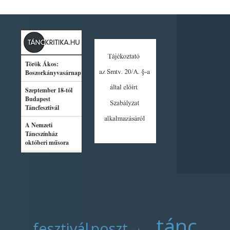
tánc
fesztivál
poszt