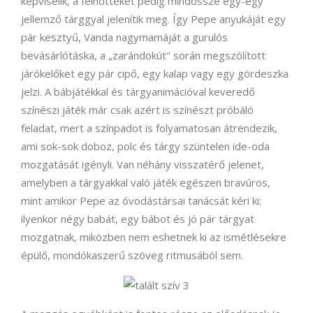
képviselik, a felnőtteket pedig mindössze egy-egy
jellemző tárggyal jelenítik meg. Így Pepe anyukáját egy
pár kesztyű, Vanda nagymamáját a gurulós
bevásárlótáska, a „zarándokút" során megszólított
járókelőket egy pár cipő, egy kalap vagy egy gördeszka
jelzi. A bábjátékkal és tárgyanimációval keveredő
színészi játék már csak azért is színészt próbáló
feladat, mert a színpadot is folyamatosan átrendezik,
ami sok-sok doboz, polc és tárgy szüntelen ide-oda
mozgatását igényli. Van néhány visszatérő jelenet,
amelyben a tárgyakkal való játék egészen bravúros,
mint amikor Pepe az óvodástársai tanácsát kéri ki:
ilyenkor négy babát, egy bábot és jó pár tárgyat
mozgatnak, miközben nem eshetnek ki az ismétlésekre
épülő, mondókaszerű szöveg ritmusából sem.