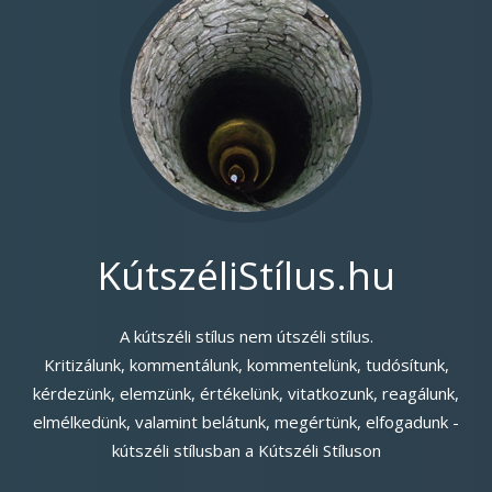
KútszéliStílus.hu
A kútszéli stílus nem útszéli stílus.
Kritizálunk, kommentálunk, kommentelünk, tudósítunk,
kérdezünk, elemzünk, értékelünk, vitatkozunk, reagálunk,
elmélkedünk, valamint belátunk, megértünk, elfogadunk -
kútszéli stílusban a Kútszéli Stíluson