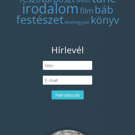
cirkusz
irodalom
báb
film
festészet
könyv
kinehagyjuk!
Hírlevél