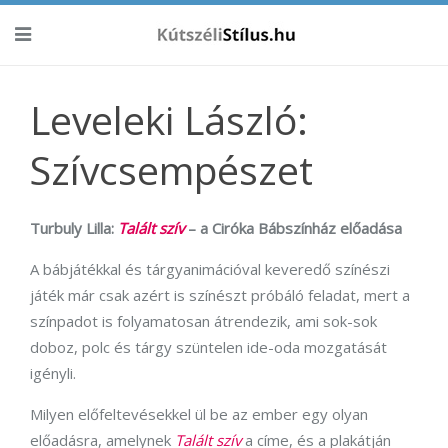
Leveleki László:
Szívcsempészet
Turbuly Lilla:
Talált szív
– a Ciróka Bábszínház előadása
A bábjátékkal és tárgyanimációval keveredő színészi
játék már csak azért is színészt próbáló feladat, mert a
színpadot is folyamatosan átrendezik, ami sok-sok
doboz, polc és tárgy szüntelen ide-oda mozgatását
igényli.
Milyen előfeltevésekkel ül be az ember egy olyan
előadásra, amelynek
Talált szív
a címe, és a plakátján