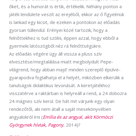
őket, és a humorát is értik, értékelik. Néhány ponton a
játék lendülete veszít az erejéből, ekkor az ő figyelmük
is lankad egy kicsit, de ezeken a pontokon az előadás
gyorsan túllendül. Erényei közé tartozik, hogy a
felnőttekhez is tud szólni, éppen azzal, hogy ebből a
gyermeki látószögből néz rá felnőttségükre.
Az előadás végére úgy áll vissza a plüss szív
elvesztése/megtalálása miatt megbolydult Pepe-
világrend, hogy abban majd' minden szereplő épülve-
gyarapodva foglalhatja el a helyét, miközben elkerülik a
tanulságok didaktikus levonását. A keretjátékhoz
visszatérve a raktárban is helyreáll a rend, a 24 dobozra
24 mágnes szív kerül. De hát mit várjunk egy olyan
rendezőtől, aki nem átall a saját mesekönyvében
angyalokról írni (
Emília és az angyal, akit Körmöczi
Györgynek hívtak, Pagony
, 2014)?