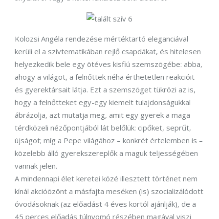
Kolozsi Angéla rendezése mértéktartó eleganciával
kerüli el a szívtematikában rejlő csapdákat, és hitelesen
helyezkedik bele egy ötéves kisfiú szemszögébe: abba,
ahogy a világot, a felnőttek néha érthetetlen reakcióit
és gyerektársait látja. Ezt a szemszöget tükrözi az is,
hogy a felnőtteket egy-egy kiemelt tulajdonságukkal
ábrázolja, azt mutatja meg, amit egy gyerek a maga
térdközeli nézőpontjából lát belőlük: cipőket, seprűt,
újságot; míg a Pepe világához – konkrét értelemben is –
közelebb álló gyerekszereplők a maguk teljességében
vannak jelen.
A mindennapi élet keretei közé illesztett történet nem
kínál akcióözönt a másfajta meséken (is) szocializálódott
óvodásoknak (az előadást 4 éves kortól ajánlják), de a
45 perces előadás túlnyomó részében magával viszi