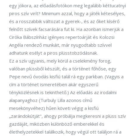
egy jókora, az előadásfotókon meg legalább kéttucatnyi
piros szív virít? Minimum azzal, hogy a játék kétesélyes,
és a rosszabbik változat a gyerek-, és az őket kísérő
felnőtt szívek facsarására fut ki. Ha azonban ismerjük a
Ciróka Bábszínház igényes repertoárját és Kolozsi
Angéla rendező munkáit, már nyugodtabb szívvel
adhatunk esélyt a piros plüsstobzódásnak.
Ez a szív ugyanis, mely körül a cselekmény forog,
valóban plüssből készült, és a történet főhőse, egy
Pepe nevű óvodás kisfiú talál rá egy parkban. (Vagyis a
cím a történet ismeretében akár egyszerű
tényközlésnek is tekinthető.) Az előadás az irodalmi
alapanyaghoz (Turbuly Lilla azonos című
mesekönyvéhez) hűen követi végig a kisfiú
„zarándokútját", ahogy próbálja megkeresni a plüss szív
gazdáját, miközben különböző emberekkel és
élethelyzetekkel találkozik, hogy végül ott találjon rá a