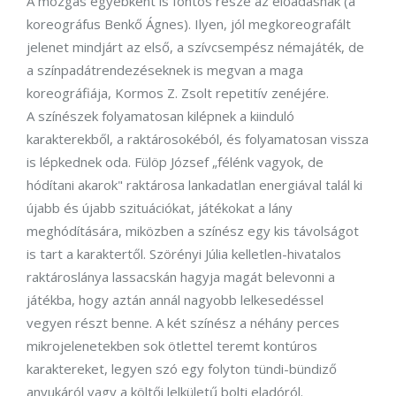
A mozgás egyébként is fontos része az előadásnak (a
koreográfus Benkő Ágnes). Ilyen, jól megkoreografált
jelenet mindjárt az első, a szívcsempész némajáték, de
a színpadátrendezéseknek is megvan a maga
koreográfiája, Kormos Z. Zsolt repetitív zenéjére.
A színészek folyamatosan kilépnek a kiinduló
karakterekből, a raktárosokéból, és folyamatosan vissza
is lépkednek oda. Fülöp József „félénk vagyok, de
hódítani akarok" raktárosa lankadatlan energiával talál ki
újabb és újabb szituációkat, játékokat a lány
meghódítására, miközben a színész egy kis távolságot
is tart a karaktertől. Szörényi Júlia kelletlen-hivatalos
raktároslánya lassacskán hagyja magát belevonni a
játékba, hogy aztán annál nagyobb lelkesedéssel
vegyen részt benne. A két színész a néhány perces
mikrojelenetekben sok ötlettel teremt kontúros
karaktereket, legyen szó egy folyton tündi-bündiző
anyukáról vagy a költői lelkületű bolti eladóról.