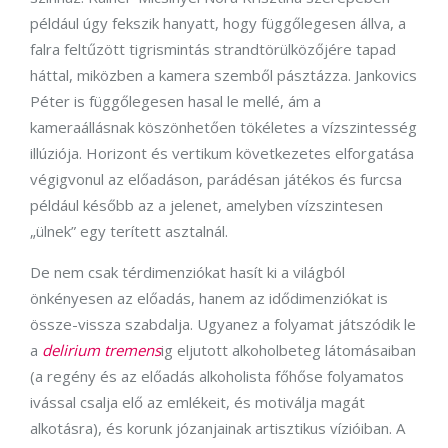
például úgy fekszik hanyatt, hogy függőlegesen állva, a
falra feltűzött tigrismintás strandtörülközőjére tapad
háttal, miközben a kamera szemből pásztázza. Jankovics
Péter is függőlegesen hasal le mellé, ám a
kameraállásnak köszönhetően tökéletes a vízszintesség
illúziója. Horizont és vertikum következetes elforgatása
végigvonul az előadáson, parádésan játékos és furcsa
például később az a jelenet, amelyben vízszintesen
„ülnek” egy terített asztalnál.
De nem csak térdimenziókat hasít ki a világból
önkényesen az előadás, hanem az idődimenziókat is
össze-vissza szabdalja. Ugyanez a folyamat játszódik le
a
delirium tremens
ig eljutott alkoholbeteg látomásaiban
(a regény és az előadás alkoholista főhőse folyamatos
ivással csalja elő az emlékeit, és motiválja magát
alkotásra), és korunk józanjainak artisztikus vízióiban. A