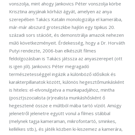
vonszolja, mint ahogy Jankovics Péter vonszolja körbe
Krisztina anyjának kórházi ágyát, amelyen az anya
szerepében Takács Katalin monologizálja el kamerába,
már-már abszurd groteszkbe hajlón egy tipikus 20.
századi sors stációit, és demonstrálja amazok nehezen
múló következményeit. Érdekesség, hogy a Dr. Horváth
Putyi rendezte, 2006-ban elkészült filmes
feldolgozásban is Takács játssza az anyaszerepet (ott
is igen jól). Jankovics Péter megragadó
természetességgel ingázik a különböző idősíkok és
karakterpillanatok között, különös hegesztőmunkásként
is hiteles: el-elvonulgatva a munkapadjához, mintha
(poszt)szocialista (ir)realista munkáshősként ő
hegesztené össze e múltból mába tartó víziót. Amúgy
jelenetről jelenetre együtt vonul a filmes stábbal
(melynek tagja kameraman, mikrofontartó, sminkes,
kellékes stb.), és játék közben ki-kiszemez a kamerára,