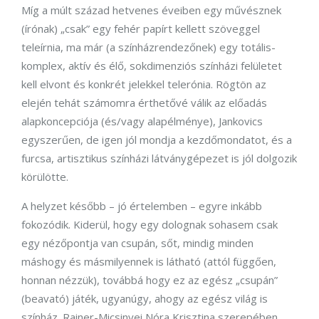
Míg a múlt század hetvenes éveiben egy művésznek
(írónak) „csak” egy fehér papírt kellett szöveggel
teleírnia, ma már (a színházrendezőnek) egy totális-
komplex, aktív és élő, sokdimenziós színházi felületet
kell elvont és konkrét jelekkel telerónia. Rögtön az
elején tehát számomra érthetővé válik az előadás
alapkoncepciója (és/vagy alapélménye), Jankovics
egyszerűen, de igen jól mondja a kezdőmondatot, és a
furcsa, artisztikus színházi látványgépezet is jól dolgozik
körülötte.
A helyzet később – jó értelemben – egyre inkább
fokozódik. Kiderül, hogy egy dolognak sohasem csak
egy nézőpontja van csupán, sőt, mindig minden
máshogy és másmilyennek is látható (attól függően,
honnan nézzük), továbbá hogy ez az egész „csupán”
(beavató) játék, ugyanúgy, ahogy az egész világ is
színház. Rainer-Micsinyei Nóra Krisztina szerepében