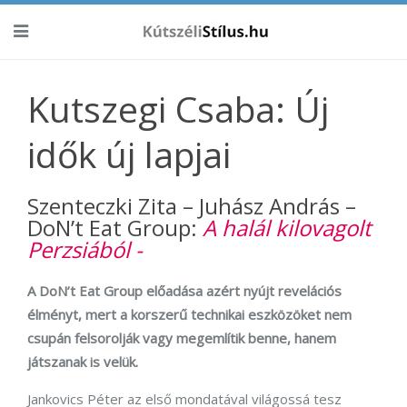
Kutszegi Csaba: Új
idők új lapjai
Szenteczki Zita – Juhász András –
DoN’t Eat Group:
A halál kilovagolt
Perzsiából -
A DoN’t Eat Group előadása azért nyújt revelációs
élményt, mert a korszerű technikai eszközöket nem
csupán felsorolják vagy megemlítik benne, hanem
játszanak is velük.
Jankovics Péter az első mondatával világossá tesz