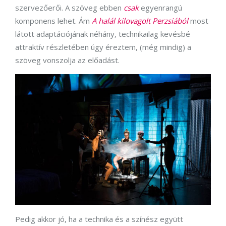
szervezőerői. A szöveg ebben
csak
egyenrangú
komponens lehet. Ám
A halál kilovagolt Perzsiából
most
látott adaptációjának néhány, technikailag kevésbé
attraktív részletében úgy éreztem, (még mindig) a
szöveg vonszolja az előadást.
Pedig akkor jó, ha a technika és a színész együtt