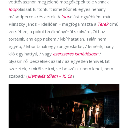
vetítővásznon megjelenő mozgóképek tele vannak
loop
olással: furtonfurt ismétlődnek egyes néhány
másodperces részletek. A
loop
olást egyébként már
Pilinszky János – ideillően – megfogalmazta a
Terek
című
versében, a pokol térélményéről szólván: „Ott az
történik, ami épp nekem / kibírhatatlan. Talán nem
egyéb, / kibontanak egy rongyosládát, / lemérik, hány
kiló egy hattyú, / vagy
ezerszeres ismétlésben
/
olyasmiről beszélnek azzal / az egyetlen lénnyel, kit
szeretek, / miről se írni, se beszélni / nem lehet, nem
szabad.” (
kiemelés tőlem – K. Cs
.)