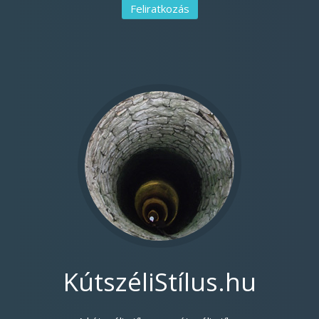
KútszéliStílus.hu