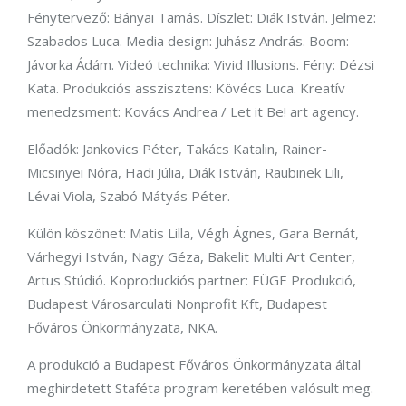
Fénytervező: Bányai Tamás. Díszlet: Diák István. Jelmez:
Szabados Luca. Media design: Juhász András. Boom:
Jávorka Ádám. Videó technika: Vivid Illusions. Fény: Dézsi
Kata. Produkciós asszisztens: Kövécs Luca. Kreatív
menedzsment: Kovács Andrea / Let it Be! art agency.
Előadók: Jankovics Péter, Takács Katalin, Rainer-
Micsinyei Nóra, Hadi Júlia, Diák István, Raubinek Lili,
Lévai Viola, Szabó Mátyás Péter.
Külön köszönet: Matis Lilla, Végh Ágnes, Gara Bernát,
Várhegyi István, Nagy Géza, Bakelit Multi Art Center,
Artus Stúdió. Koproduckiós partner: FÜGE Produkció,
Budapest Városarculati Nonprofit Kft, Budapest
Főváros Önkormányzata, NKA.
A produkció a Budapest Főváros Önkormányzata által
meghirdetett Staféta program keretében valósult meg.