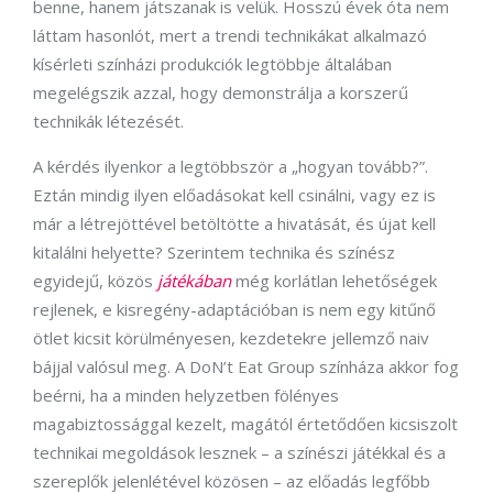
benne, hanem játszanak is velük. Hosszú évek óta nem
láttam hasonlót, mert a trendi technikákat alkalmazó
kísérleti színházi produkciók legtöbbje általában
megelégszik azzal, hogy demonstrálja a korszerű
technikák létezését.
A kérdés ilyenkor a legtöbbször a „hogyan tovább?”.
Eztán mindig ilyen előadásokat kell csinálni, vagy ez is
már a létrejöttével betöltötte a hivatását, és újat kell
kitalálni helyette? Szerintem technika és színész
egyidejű, közös
játékában
még korlátlan lehetőségek
rejlenek, e kisregény-adaptációban is nem egy kitűnő
ötlet kicsit körülményesen, kezdetekre jellemző naiv
bájjal valósul meg. A DoN’t Eat Group színháza akkor fog
beérni, ha a minden helyzetben fölényes
magabiztossággal kezelt, magától értetődően kicsiszolt
technikai megoldások lesznek – a színészi játékkal és a
szereplők jelenlétével közösen – az előadás legfőbb