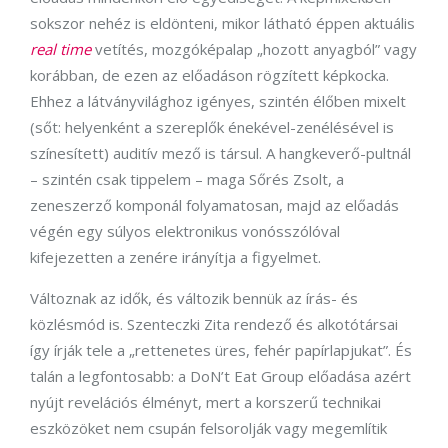
sokszor nehéz is eldönteni, mikor látható éppen aktuális
real time
vetítés, mozgóképalap „hozott anyagból” vagy
korábban, de ezen az előadáson rögzített képkocka.
Ehhez a látványvilághoz igényes, szintén élőben mixelt
(sőt: helyenként a szereplők énekével-zenélésével is
színesített) auditív mező is társul. A hangkeverő-pultnál
– szintén csak tippelem – maga Sőrés Zsolt, a
zeneszerző komponál folyamatosan, majd az előadás
végén egy súlyos elektronikus vonósszólóval
kifejezetten a zenére irányítja a figyelmet.
Változnak az idők, és változik bennük az írás- és
közlésmód is. Szenteczki Zita rendező és alkotótársai
így írják tele a „rettenetes üres, fehér papírlapjukat”. És
talán a legfontosabb: a DoN’t Eat Group előadása azért
nyújt revelációs élményt, mert a korszerű technikai
eszközöket nem csupán felsorolják vagy megemlítik