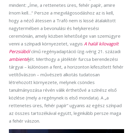
mindent: „Íme, a rettenetes üres, fehér papír, amire
írnom kell…” Persze a megvilágosodáshoz az is kell,
hogy a néző átessen a Trafó nem is kissé átalakított
nagytermében a bevonulási és helykeresési
ceremónián, amely közben lehetősége van szemügyre
venni a színpadi környezetet, vagyis
A halál kilovagolt
Perzsiából
című regényadaptáció ízig-vérig 21. századi
ambienté
jét. Merthogy a játéktér furcsa berendezési
tárgyai – különösen a fent, a horizonton kifeszített fehér
vetítővászon – művészeti alkotás tudatosan
létrehozott környezete, melynek csöndes
tanulmányozása révén válik érthetővé a színész első
közlése (mely a regénynek is első mondata). A „a
rettenetes üres, fehér papír” ugyanis az egész színpad
az összes tartozékával együtt, leginkább persze maga
a fehér vászon.