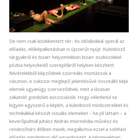
De nem csak kizökkentett tér- és idősíkokkal operál az
előadás, előképalkotásban is újszerűt nyújt. Különböző
tárgyakról és bizarr helyzetekben bizarr eszközökkel
pózba helyezkedő szereplőkről helyben készített
felvételekből képződnek szürreális montázsok a
vásznon, e sokszor meglepő jelentésűvé összeálló képi
elemek ugyanúgy szerveződnek, mint a lázasan
zakatoló gondolati asszociációk. Hogy véletlenül se
legyen egyszerű a képlet, a különböző módszerekkel és
technikákkal készült vizuális elemeket – ha jól láttam – a
keverőpultnál Juhász András intermédia-művész és
rendezőtárs élőben mixeli, megalkotva ezzel a színházi
előadás mindenkori élő egyediségét. A képmixekben