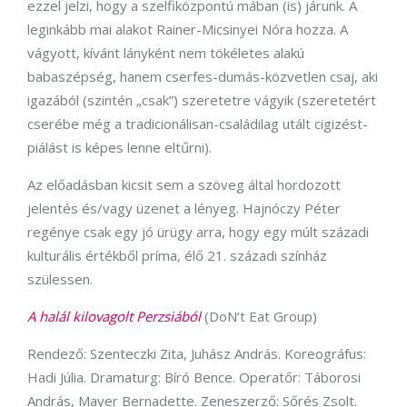
ezzel jelzi, hogy a szelfiközpontú mában (is) járunk. A
leginkább mai alakot Rainer-Micsinyei Nóra hozza. A
vágyott, kívánt lányként nem tökéletes alakú
babaszépség, hanem cserfes-dumás-közvetlen csaj, aki
igazából (szintén „csak”) szeretetre vágyik (szeretetért
cserébe még a tradicionálisan-családilag utált cigizést-
piálást is képes lenne eltűrni).
Az előadásban kicsit sem a szöveg által hordozott
jelentés és/vagy üzenet a lényeg. Hajnóczy Péter
regénye csak egy jó ürügy arra, hogy egy múlt századi
kulturális értékből príma, élő 21. századi színház
szülessen.
A halál kilovagolt Perzsiából
(DoN’t Eat Group)
Rendező: Szenteczki Zita, Juhász András. Koreográfus:
Hadi Júlia. Dramaturg: Bíró Bence. Operatőr: Táborosi
András, Mayer Bernadette. Zeneszerző: Sőrés Zsolt.