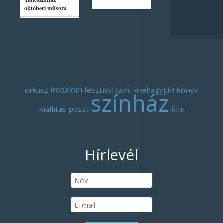
cirkusz
irodalom
fesztivál
tánc
kinehagyjuk!
könyv
színház
kiállítás
poszt
film
Hírlevél