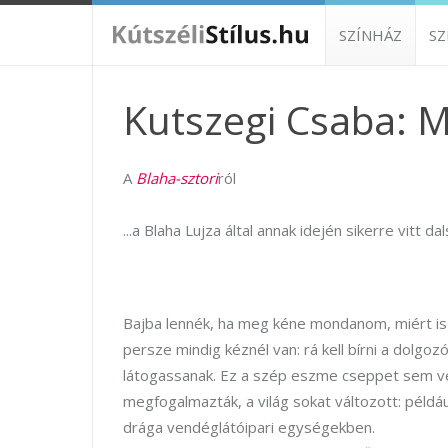
SZÍNHÁZ
S
Kutszegi Csaba: 
A
Blaha-sztori
ról
...a Blaha Lujza által annak idején sikerre vitt 
Bajba lennék, ha meg kéne mondanom, miért i
persze mindig kéznél van: rá kell bírni a dolgo
látogassanak. Ez a szép eszme cseppet sem ves
megfogalmazták, a világ sokat változott: péld
drága vendéglátóipari egységekben.