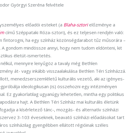
Fodor Györgyi Szeréna felvétele
egyszemélyes előadói esteket (a
Blaha-sztori
előzménye a
ám
című Széppataki Róza-sztori), és ez teljesen rendjén való:
 fintorogni, ha egy színház közönségdarabot tűz műsorára –
én. A gondom mindössze annyi, hogy nem tudom eldönteni, kit
sztikus életút-ismertetés.
élkül, mennyire lenyűgöz a tavaly még Bethlen
zmény át- vagy inkább visszaalakulása Bethlen Téri Színházzá.
lott, menedzserszemléletű kulturális vezető, aki az igényes-
próbálja ideologikusan (is) összehozni egy intézményen
al. Ez gyakorlatilag ugyanúgy lehetetlen, mintha egy politikus
odásra hajt. A Bethlen Téri Színház mai kulturális életünk
fogadja a kísérletező tánc-, mozgás- és alternatív színházi
t szervez 3-103 éveseknek, beavató színházi előadásokat tart
ros színházilag gyengébben ellátott régióinak széles
só jegyekkel.