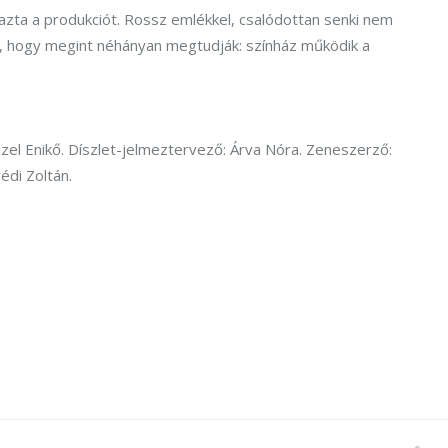
zta a produkciót. Rossz emlékkel, csalódottan senki nem
jó, hogy megint néhányan megtudják: színház működik a
zel Enikő. Díszlet-jelmeztervező: Árva Nóra. Zeneszerző:
édi Zoltán.