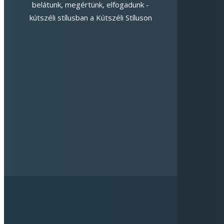
belátunk, megértünk, elfogadunk -
kútszéli stílusban a Kútszéli Stíluson