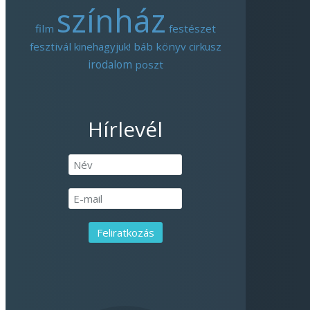
színház
film
festészet
fesztivál
kinehagyjuk!
báb
könyv
cirkusz
irodalom
poszt
Hírlevél