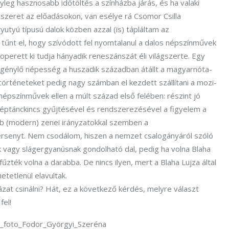
leg hasznosabb időtöltés a színházba járás, és ha valaki
szeret az előadásokon, van esélye rá Csomor Csilla
utyutyú típusú dalok közben azzal (is) tápláltam az
 tűnt el, hogy szívódott fel nyomtalanul a dalos népszínművek
erett ki tudja hányadik reneszánszát éli világszerte. Egy
t igénylő népesség a huszadik században átállt a magyarnóta-
történeteket pedig nagy számban el kezdett szállítani a mozi-
népszínművek ellen a múlt század első felében: részint jó
a néptánckincs gyűjtésével és rendszerezésével a figyelem a
yéb (modern) zenei irányzatokkal szemben a
rsenyt. Nem csodálom, hiszen a nemzet csalogányáról szóló
k vagy slágergyanúsnak gondolható dal, pedig ha volna Blaha
űzték volna a darabba. De nincs ilyen, mert a Blaha Lujza által
tetlenül elavultak.
házat csinálni? Hát, ez a következő kérdés, melyre választ
fel!