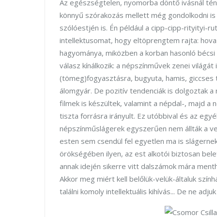
Az egészségtelen, nyomorba döntő ivásnál tény
könnyű szórakozás mellett még gondolkodni is 
szólóestjén is. Én például a cipp-cipp-rityityi-r
intellektusomat, hogy eltöprengtem rajta: hova
hagyománya, miközben a korban hasonló bécsi op
válasz kínálkozik: a népszínművek zenei világá
(tömeg)fogyasztásra, bugyuta, hamis, giccses 
álomgyár. De pozitív tendenciák is dolgoztak a 
filmek is készültek, valamint a népdal-, majd 
tiszta forrásra irányult. Ez utóbbival és az eg
népszínműslágerek egyszerűen nem állták a ve
esten sem csendül fel egyetlen ma is slágerne
örökségében ilyen, az est alkotói biztosan belef
annak idején sikerre vitt dalszámok mára menthe
Akkor meg miért kell belőlük-velük-általuk szín
találni komoly intellektuális kihívás... De ne adjuk 