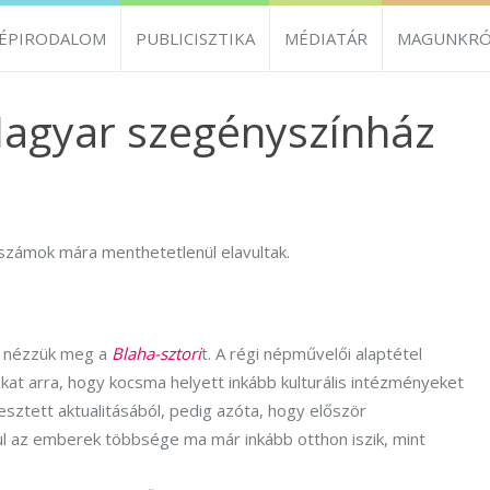
ZÉPIRODALOM
PUBLICISZTIKA
MÉDIATÁR
MAGUNKRÓ
Magyar szegényszínház
dalszámok mára menthetetlenül elavultak.
s nézzük meg a
Blaha-sztori
t. A régi népművelői alaptétel
zókat arra, hogy kocsma helyett inkább kulturális intézményeket
ztett aktualitásából, pedig azóta, hogy először
ául az emberek többsége ma már inkább otthon iszik, mint