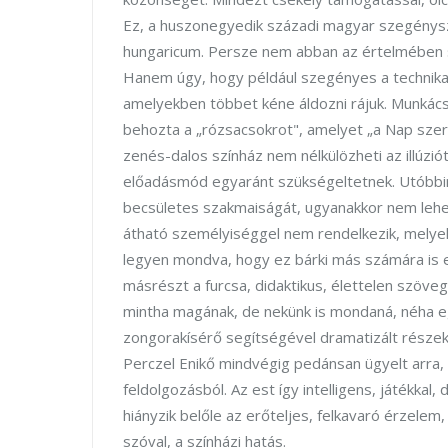
Ez, a huszonegyedik századi magyar szegénysz
hungaricum. Persze nem abban az értelmében s
Hanem úgy, hogy például szegényes a technika, 
amelyekben többet kéne áldozni rájuk. Munkácsy
behozta a „rózsacsokrot", amelyet „a Nap szer
zenés-dalos színház nem nélkülözheti az illúz
előadásmód egyaránt szükségeltetnek. Utóbbiról
becsületes szakmaiságát, ugyanakkor nem lehet
átható személyiséggel nem rendelkezik, melyek
legyen mondva, hogy ez bárki más számára is e
másrészt a furcsa, didaktikus, élettelen szöv
mintha magának, de nekünk is mondaná, néha 
zongorakísérő segítségével dramatizált részek
Perczel Enikő mindvégig pedánsan ügyelt arra, 
feldolgozásból. Az est így intelligens, játékkal
hiányzik belőle az erőteljes, felkavaró érzelem
szóval, a színházi hatás.