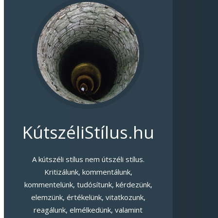
KútszéliStílus.hu
A kútszéli stílus nem útszéli stílus.
Kritizálunk, kommentálunk,
kommentelünk, tudósítunk, kérdezünk,
elemzünk, értékelünk, vitatkozunk,
reagálunk, elmélkedünk, valamint