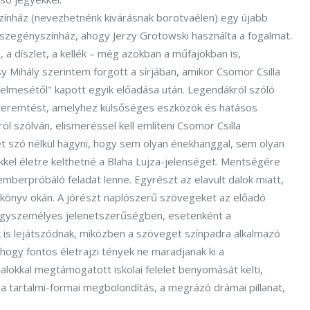
ínház (nevezhetnénk kivárásnak borotvaélen) egy újabb
zegényszínház, ahogy Jerzy Grotowski használta a fogalmat.
a díszlet, a kellék – még azokban a műfajokban is,
 Mihály szerintem forgott a sírjában, amikor Csomor Csilla
elmesétől" kapott egyik előadása után. Legendákról szóló
ióteremtést, amelyhez külsőséges eszközök és hatásos
 szólván, elismeréssel kell említeni Csomor Csilla
 szó nélkül hagyni, hogy sem olyan énekhanggal, sem olyan
kel életre kelthetné a Blaha Lujza-jelenséget. Mentségére
mberpróbáló feladat lenne. Egyrészt az elavult dalok miatt,
egkönyv okán. A jórészt naplószerű szövegeket az előadó
egyszemélyes jelenetszerűségben, esetenként a
 is lejátszódnak, miközben a szöveget színpadra alkalmazó
hogy fontos életrajzi tények ne maradjanak ki a
, dalokkal megtámogatott iskolai felelet benyomását kelti,
, a tartalmi-formai megbolondítás, a megrázó drámai pillanat,