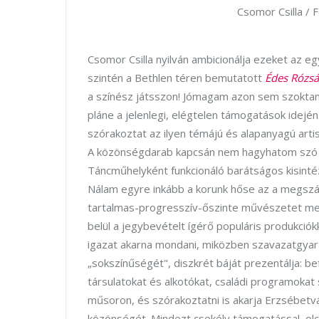
Csomor Csilla / 
Csomor Csilla nyilván ambicionálja ezeket az 
szintén a Bethlen téren bemutatott
Édes Rózs
a színész játsszon! Jómagam azon sem szoktam
pláne a jelenlegi, elégtelen támogatások idej
szórakoztat az ilyen témájú és alapanyagú arti
A közönségdarab kapcsán nem hagyhatom szó n
Táncműhelyként funkcionáló barátságos kisinté
Nálam egyre inkább a korunk hőse az a megszál
tartalmas-progresszív-őszinte művészetet meg
belül a jegybevételt ígérő populáris produkciókk
igazat akarna mondani, miközben szavazatgyarap
„sokszínűségét", diszkrét báját prezentálja: be
társulatokat és alkotókat, családi programoka
műsoron, és szórakoztatni is akarja Erzsébetvá
közönségét. Mindezt csekély támogatással, olc