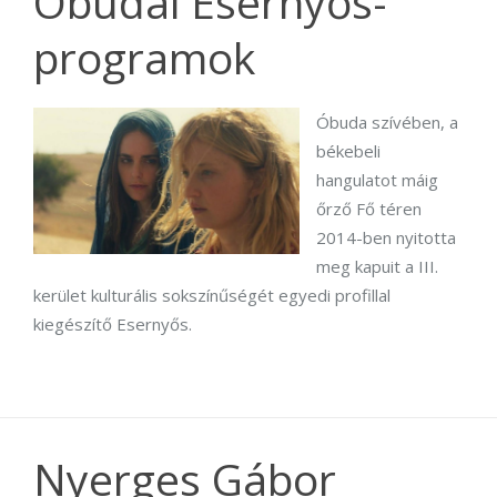
Óbudai Esernyős-
programok
Óbuda szívében, a
békebeli
hangulatot máig
őrző Fő téren
2014-ben nyitotta
meg kapuit a III.
kerület kulturális sokszínűségét egyedi profillal
kiegészítő Esernyős.
Nyerges Gábor