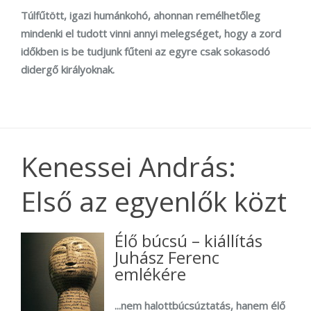
Túlfűtött, igazi humánkohó, ahonnan remélhetőleg
mindenki el tudott vinni annyi melegséget, hogy a zord
időkben is be tudjunk fűteni az egyre csak sokasodó
didergő királyoknak.
Kenessei András:
Első az egyenlők közt
Élő búcsú – kiállítás
Juhász Ferenc
emlékére
...nem halottbúcsúztatás, hanem élő