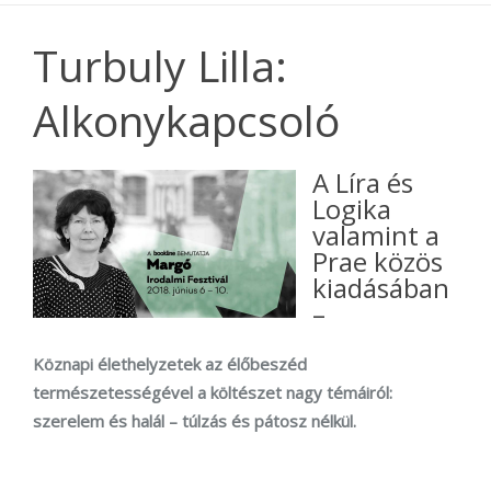
Turbuly Lilla:
Alkonykapcsoló
A Líra és
Logika
valamint a
Prae közös
kiadásában
–
Köznapi élethelyzetek az élőbeszéd
természetességével a költészet nagy témáiról:
szerelem és halál – túlzás és pátosz nélkül.