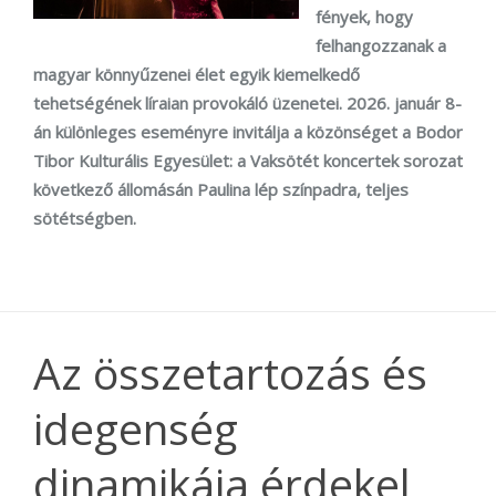
fények, hogy
felhangozzanak a
magyar könnyűzenei élet egyik kiemelkedő
tehetségének líraian provokáló üzenetei. 2026. január 8-
án különleges eseményre invitálja a közönséget a Bodor
Tibor Kulturális Egyesület: a Vaksötét koncertek sorozat
következő állomásán Paulina lép színpadra, teljes
sötétségben.
Az összetartozás és
idegenség
dinamikája érdekel