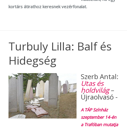
kortárs átirathoz keresnek vezérfonalat.
Turbuly Lilla: Balf és
Hidegség
Szerb Antal:
Utas és
holdvilág
–
Újraolvasó -
A TÁP Színház
szeptember 14-én
a Trafóban mutatja