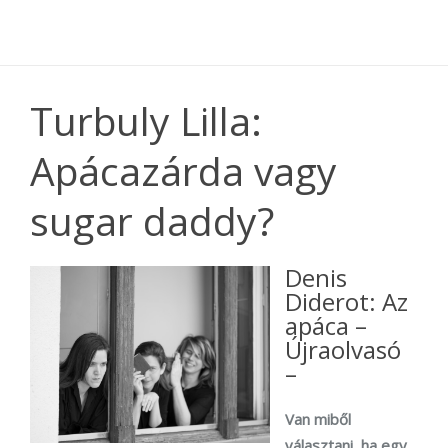
Turbuly Lilla:
Apácazárda vagy
sugar daddy?
Denis
Diderot: Az
apáca –
Újraolvasó
–
Van miből
választani, ha egy