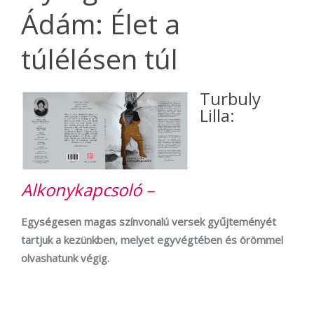
Ádám: Élet a
túlélésen túl
Turbuly
Lilla:
Alkonykapcsoló –
Egységesen magas színvonalú versek gyűjteményét
tartjuk a kezünkben, melyet egyvégtében és örömmel
olvashatunk végig.